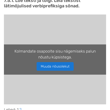
7.5.1. Loe teksti ja tõlgi. Leia tekstist
lätimõjulised verbiprefiksiga sõnad.
Kolmandate osapoolte sisu nägemiseks palun
nõustu küpsistega.
Muuda nõusolekut
Lehed:
1
2