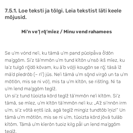
7.5.1. Loe teksti ja tõlgi. Leia tekstist läti keele
mõjusid.
Mi’n ve’ļ rǭ’mīez / Minu vend rahamees
Se u’m vȯnd ne’i, ku tämā u’m pand pūolpǟva ȭ’dõn
ma’ggõm. Si’z tä’mmõn u’m tund kītõn u’nsõ ikš mīez, ku
la’z tulgõ rǭ’dõ kōvam, ku ä’b vȯļļi kougõn se rǭ’, täsā īž
mä’d pīedrõb (~ rī’) jūs. Ne’i tämā u’m sǭnd virgõ un ta u’m
mõtlõn, mis se ni vȯ’ļ, mis ta u’m kītõn, se rištīng. Ni ta
u’m īend ma’ggõm tegīž.
Un si’z tund tūoizta kõrd tegīž tä’mmõn ne’i kītõm. Si’z
tämā, se mīez, u’m kītõn tä’mmõn ne’i ku: „A’ž si’nnõn irm
u’m, si’z võtā eņtš izā, agā tegīž mingiz tundtõb īņiz!“ Un
tämā u’m mõtlõn, mis se ni u’m, tūoizta kõrd jõvā tulāb
kītõm. Tämā u’m kīerõn tuoiz kilg pǟl un īend ma’ggõm
tegīž.