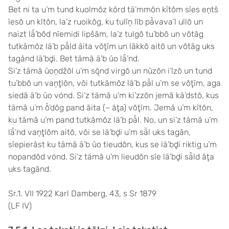
Bet ni ta u’m tund kuolmõz kõrd tä’mmõn kītõm sīes eņtš
īesõ un kītõn, la’z ruoikõg, ku tulīņ līb pǟvava’l ullõ un
naizt lǟ’bõd nīemidi lipšām, la’z tulgõ tu’bbõ un võtāg
tutkāmõz lä’b pǟld āita võţīm un läkkõ aitõ un võtāg uks
tagānd lä’bḑi. Bet tämā ä’b ūo lǟ’nd.
Si’z tämā ūoņdžõl u’m sǭnd virgõ un nūzõn i’lzõ un tund
tu’bbõ un vaņţlõn, või tutkāmõz lä’b pǟl u’m se võţīm, aga
siedā ä’b ūo vȯnd. Si’z tämā u’m ki’zzõn jemā kä’dstõ, kus
tämā u’m ȭ’dõg pand āita (~ āţa) võţīm. Jemā u’m kītõn,
ku tämā u’m pand tutkāmõz lä’b pǟl. No, un si’z tämā u’m
lǟ’nd vaņţlõm aitõ, või se lä’bḑi u’m sǟl uks tagān,
sīepierāst ku tämā ä’b ūo tieudõn, kus se lä’bḑi riktig u’m
nopandõd vȯnd. Si’z tämā u’m lieudõn sīe lä’bḑi sǟld āţa
uks tagānd.
Sr.1. VII 1922 Karl Damberg, 43, s Sr 1879
(LF IV)