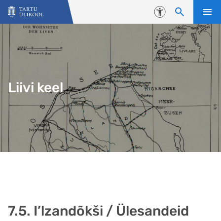
Liigu edasi põhisisu juurde
Juurdepääsetavus
Liivi keel
7.5. I’lzandõkši / Ülesandeid