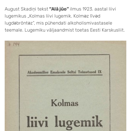
August Skadiņi tekst
“Alā jūo”
ilmus 1923. aastal liivi
lugemikus „Kolmas liivi lugemik. Kolmǝz līvǝd
lugdǝbrōntǝz“, mis pühendati alkoholismivastasele
teemale. Lugemiku väljaandmist toetas Eesti Karskusliit.