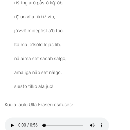
rištīng arū pǟstõ kǭ’tõb,
rǭ’ un vīļa tikkiž vīb,
jõ’vvõ midēgõst ä’b tūo.
Kālma je’lsõld lejās līb,
nälaima set sadāb sälgõ,
amā igā nǟb set nälgõ,
sīestõ tilkõ alā jūo!
Kuula laulu Ulla Fraseri esituses: