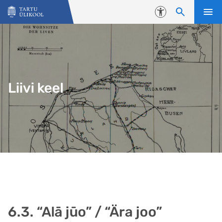
Liigu edasi põhisisu juurde
Juurdepääsetavus
Liivi keel
6.3. “Alā jūo” / “Ära joo”