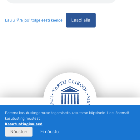
Laadi alla
Laulu “Ära joo” tõlge eesti keelde
Parema kasutuskogemuse tagamiseks kasutame küpsiseid. Loe lähemalt
Jalus
kasutustingimustest.
Kasutustingimused
Nõustun
Ei nõustu