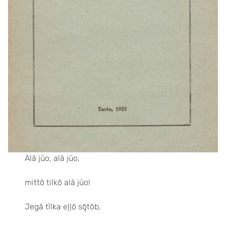
Alā jūo, alā jūo,
mittõ tilkõ alā jūo!
Jegā tīlka eļļõ sǭtõb,