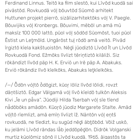
Ferdinand Linnus. Teitõ ka film sīestõ, kui Līvõd kuodā sai
pivāstõd. Rovkuodā vȯļ bõuvtõd Sūomõ arhitekt
Huttunen projekt pierrõ, sizālizarhitektõks vȯļ V. Paegle.
Bõuvijiks vȯļ Kronbergs. Bõuvimi, mēbõl un amā mū
maksīz 100 000 lattõ, pūol vȯļ sōdõd Sūomõst, tuoi pūol
Ēstist un Leţmōld. Ungārõst tuļ rōdõ amā veitõ. Pivād
īrgiztõ kīela kakštuoistõn. Nēḑi jūodiztõ Līvõd Īt un Līvõd
Rovkuodā Fond. Ežmõks līvlizt tēriņtiztõ kilāliži. Siz
rõkāndizt līvõd päp H. K. Erviö un Irē päp A. Abakuks.
Erviö rõkāndiz līvõ kīelkõks, Abakuks leţkīelkõks.
/—/ Ȭdõn vȯļtõ ȭdõgizt, kūoŗ lōliz līvõd lōlidi, rovzt
dāņtšiztõ. Edgar Vālgamā vȯļ līvõ kīeldõ tulkõn Aleksis
Kivi „Īe un pǟva“. Jūodiji Hilda Tserbah vȯļ sīe tīend
nǟdõbõks amādõn. Kūoŗõ jūodiz Margarete Stalte. Amād
vȯļtõ rīemlizt, amā emīņ līvlizt īž. Näntõn vȯļ eņtš
rovkuodā, ne tīedizt, ku sugūd nēḑi äbţõbõd. Võiž uskõ,
ku jelāmi Līvõd rāndas lǟb jeddõpēḑõn. Didrõk Volganski
murtiz kūolõmiz sōņõ iļ Līvõd kuodā. 1965. āigastõs ta