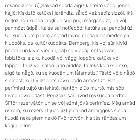
rõkāndiz nei: 5)„Saksād suodā aigiz kil teitõ väggi jennõ
kajjõ: kīskiztõ katūkst jarāndiz, sǟldõ vež sadīz sizzõl. Ikš
neļļõzjagū kuodā lagḑi un sūŗi pūḑi mǟrgandizt, un vȯļ
panmõzt ūdpǟl, ka se sai notīedõd. Katūks sai pandõd ūž.
Un kuodā um paldīņ andtõd Līvõd rānda kalāmīedõn pa
klubbõks, pa kultūrkuodāks. Demberg, kis vȯļ sūr kivīd
põŗgtiji un kivīd viedāji, bāļkõd viedāji eņtš jõvād
ibbiztõks, siz ku kuodā vȯļ väggi loppõn, katūks vȯļ
loppõn, ta iz või sǟldõ lǟdõ piddõz, ta lekš kõlāks rinkõ,
algõ ta nǟgõ, ku se kuodān um lǟlamstiz.“ Tästõ võib nǟdõ
sīeldõst, kui līvlizt eņtš rovkuoddõ ārmastizt. Bet
perīmīed tuļtõ un lekštõ, näntõn iz ūo murtõ, mis sōb
Līvõd rovkuodāst. Perīzõks sai Līvõd rovkuodā andtõd
Šlītõr rezervātõn un se vȯļ ežmi jõvā perīmīez. Mēg amād
uskõm, ku rezervāt jūodijizt pidābõd amniggõks siedā
kuodā neka piemineklõ līvõ rovvõn, kis täs rāndas um
kōgiņ jellõn.