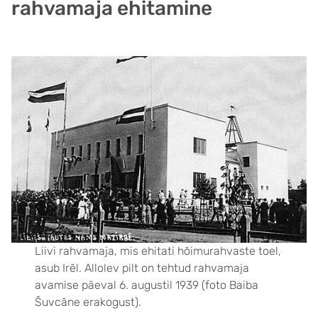
rahvamaja ehitamine
Liivi rahvamaja, mis ehitati hõimurahvaste toel,
asub Irēl. Allolev pilt on tehtud rahvamaja
avamise päeval 6. augustil 1939 (foto Baiba
Šuvcāne erakogust).