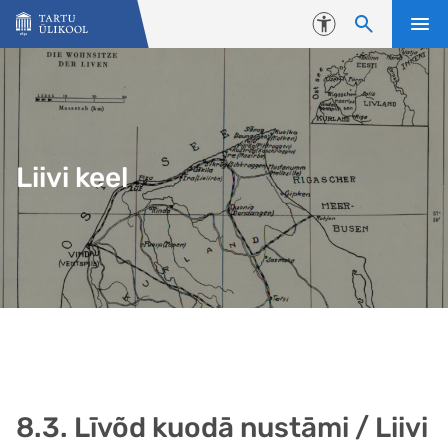
Liigu edasi põhisisu juurde
Juurdepääsetavus
Liivi keel
8.3. Līvõd kuodā nustāmi / Liivi