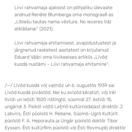
Liivi rahvamaja ajaloost on põhjaliku ülevaate
andnud Renāte Blumberga oma monograafi as
„Lībiešu tautas nama vēsture. No ieceres līdz
atklāšanai“ (2021).
Liivi rahvamaja ehitamisest, avapidustustest ja
järgnenud rasketest aastatest on kirjutanud
Eduard Vääri oma liivikeelses artiklis „Līvõd
kuodā nustāmi – Liivi rahvamaja ehitamine“:
/—/ Līvõd kuodā vȯļ vaļmõz un 6. ougustõs 1939 sai
Līvõd kuodā pivāstõd. Nei ku avīzõd kēratizt, vȯļ Irēl
līvliži un lețliži 1500 rištīngtõ, sūomidi 27, ēstliži 15,
ungāridi 3. Paikõl vȯļtõ Lețmō kultūrnodaļast direktōr J.
Labvīrs, Ēsti pūolstõ H. Rebane, Sūomõ-Ugrõ Kultūrīt
pūolstõ F. A. Heporauta ja Ungār pūolstõ doktōr Tibor
Eyssen. Ēsti kultūrfilm pūolstõ vȯļ Ēsti Rovmuzēj direktōr