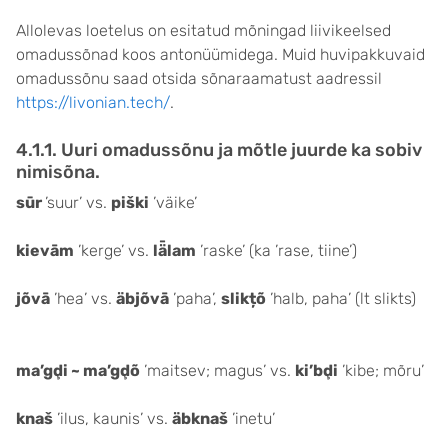
Allolevas loetelus on esitatud mõningad liivikeelsed
omadussõnad koos antonüümidega. Muid huvipakkuvaid
omadussõnu saad otsida sõnaraamatust aadressil
https://livonian.tech/
.
4.1.1. Uuri omadussõnu ja mõtle juurde ka sobiv
nimisõna.
sūr
’suur’ vs.
piški
’väike’
kievām
’kerge’ vs.
lǟlam
’raske’ (ka ’rase, tiine’)
jõvā
’hea’ vs.
äbjõvā
’paha’,
slikțõ
’halb, paha’ (lt slikts)
ma’gḑi ~ ma’gḑõ
’maitsev; magus’ vs.
ki’bḑi
’kibe; mõru’
knaš
’ilus, kaunis’ vs.
äbknaš
’inetu’