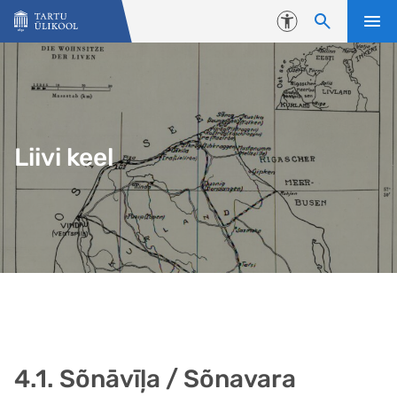
Liigu edasi põhisisu juurde
Juurdepääsetavus
Liivi keel
4.1. Sõnāvīļa / Sõnavara