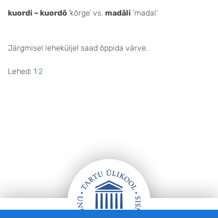
kuordi ~ kuordõ
’kõrge’ vs.
madāli
’madal’
Järgmisel leheküljel saad õppida värve.
Lehed:
1
2