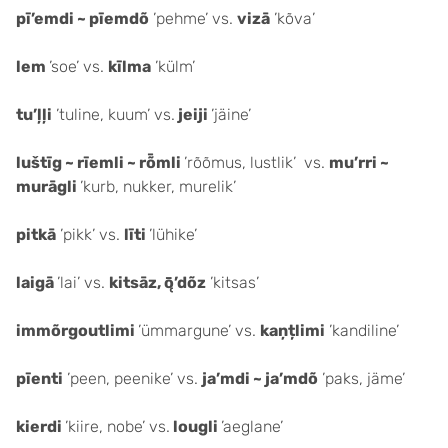
pī’emdi ~ pīemdõ
’pehme’ vs.
vizā
’kõva’
lem
’soe’ vs.
kīlma
’külm’
tu’ļļi
’tuline, kuum’ vs.
jeiji
’jäine’
luštīg ~ rīemli ~ rȭmli
’rõõmus, lustlik’ vs.
mu’rri ~
murāgli
’kurb, nukker, murelik’
pitkā
’pikk’ vs.
līti
’lühike’
laigā
’lai’ vs.
kitsāz, ǭ’dõz
’kitsas’
immõrgoutlimi
’ümmargune’ vs.
kaņțlimi
’kandiline’
pīenti
’peen, peenike’ vs.
ja’mdi ~ ja’mdõ
’paks, jäme’
kierdi
’kiire, nobe’ vs.
lougli
’aeglane’