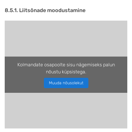
8.5.1. Liitsõnade moodustamine
Kolmandate osapoolte sisu nägemiseks palun
nõustu küpsistega.
Muuda nõusolekut