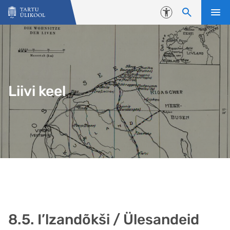
Liigu edasi põhisisu juurde
Juurdepääsetavus
Liivi keel
8.5. I’lzandõkši / Ülesandeid