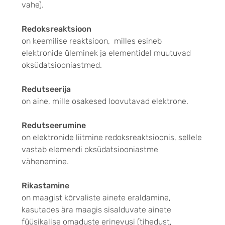
vahe).
Redoksreaktsioon
on keemilise reaktsioon, milles esineb
elektronide üleminek ja elementidel muutuvad
oksüdatsiooniastmed.
Redutseerija
on aine, mille osakesed loovutavad elektrone.
Redutseerumine
on elektronide liitmine redoksreaktsioonis, sellele
vastab elemendi oksüdatsiooniastme
vähenemine.
Rikastamine
on maagist kõrvaliste ainete eraldamine,
kasutades ära maagis sisalduvate ainete
füüsikalise omaduste erinevusi (tihedust,