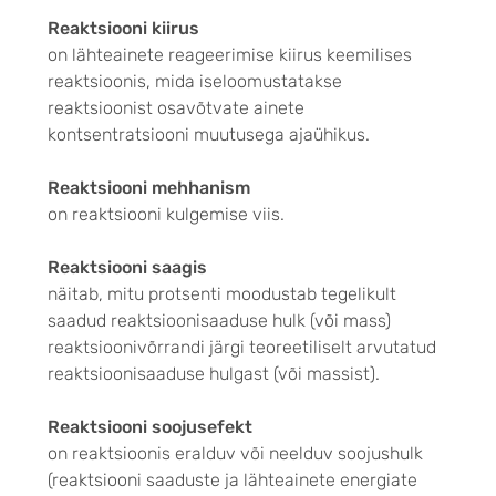
Reaktsiooni kiirus
on lähteainete reageerimise kiirus keemilises
reaktsioonis, mida iseloomustatakse
reaktsioonist osavõtvate ainete
kontsentratsiooni muutusega ajaühikus.
Reaktsiooni mehhanism
on reaktsiooni kulgemise viis.
Reaktsiooni saagis
näitab, mitu protsenti moodustab tegelikult
saadud reaktsioonisaaduse hulk (või mass)
reaktsioonivõrrandi järgi teoreetiliselt arvutatud
reaktsioonisaaduse hulgast (või massist).
Reaktsiooni soojusefekt
on reaktsioonis eralduv või neelduv soojushulk
(reaktsiooni saaduste ja lähteainete energiate