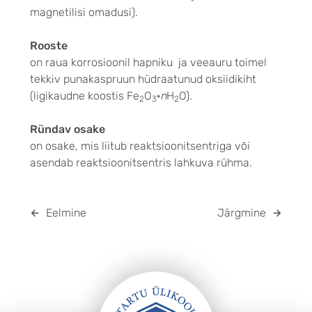
magnetilisi omadusi).
Rooste
on raua korrosioonil hapniku ja veeauru toimel
tekkiv punakaspruun hüdraatunud oksiidikiht
(ligikaudne koostis Fe
O
·
n
H
O).
2
3
2
Ründav osake
on osake, mis liitub reaktsioonitsentriga või
asendab reaktsioonitsentris lahkuva rühma.
Eelmine
Järgmine