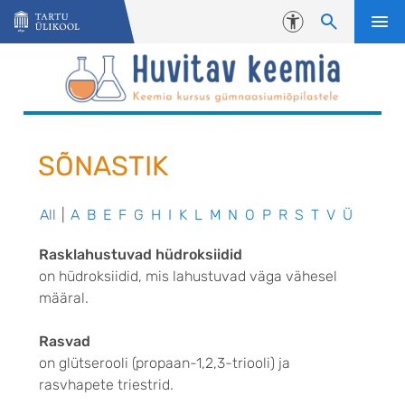
Liigu edasi põhisisu juurde
Juurdepääsetavus
SÕNASTIK
All
|
A
B
E
F
G
H
I
K
L
M
N
O
P
R
S
T
V
Ü
Rasklahustuvad hüdroksiidid
on hüdroksiidid, mis lahustuvad väga vähesel
määral.
Rasvad
on glütserooli (propaan-1,2,3-triooli) ja
rasvhapete triestrid.