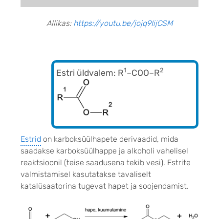
Allikas:
https://youtu.be/jojq9IijCSM
1
2
Estri üldvalem:
R
–COO–R
Estrid
on karboksüülhapete derivaadid, mida
saadakse karboksüülhappe ja alkoholi vahelisel
reaktsioonil (teise saadusena tekib vesi). Estrite
valmistamisel kasutatakse tavaliselt
katalüsaatorina tugevat hapet ja soojendamist.