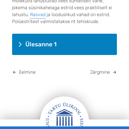
molekulid lahustuvad vees suhteliselt vähe,
pikema süsinikahelaga estrid vees praktiliselt ei
lahustu.
Rasvad
ja looduslikud vahad on estrid.
Polüestritest valmistatakse nt tehiskiude.
Ülesanne 1
Eelmine
Järgmine