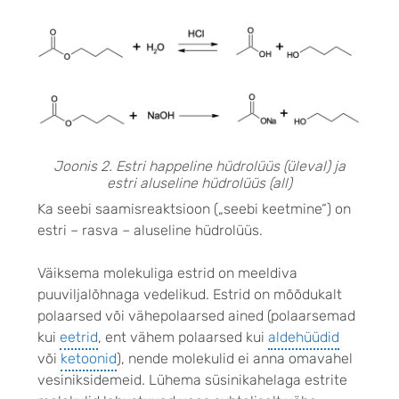
Joonis 2. Estri happeline hüdrolüüs (üleval) ja
estri aluseline hüdrolüüs (all)
Ka seebi saamisreaktsioon („seebi keetmine“) on
estri – rasva – aluseline hüdrolüüs.
Väiksema molekuliga estrid on meeldiva
puuviljalõhnaga vedelikud. Estrid on mõõdukalt
polaarsed või vähepolaarsed ained (polaarsemad
kui
eetrid
, ent vähem polaarsed kui
aldehüüdid
või
ketoonid
), nende molekulid ei anna omavahel
vesiniksidemeid. Lühema süsinikahelaga estrite