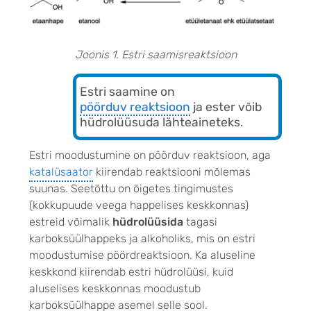
Joonis 1. Estri saamisreaktsioon
Estri saamine on
pöörduv reaktsioon
ja ester võib
hüdrolüüsuda lähteaineteks.
Estri moodustumine on pöörduv reaktsioon, aga
katalüsaator
kiirendab reaktsiooni mõlemas
suunas. Seetõttu on õigetes tingimustes
(kokkupuude veega happelises keskkonnas)
estreid võimalik
hüdrolüüsida
tagasi
karboksüülhappeks ja alkoholiks, mis on estri
moodustumise pöördreaktsioon. Ka aluseline
keskkond kiirendab estri hüdrolüüsi, kuid
aluselises keskkonnas moodustub
karboksüülhappe asemel selle sool.