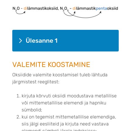
Ülesanne 1
VALEMITE KOOSTAMINE
Oksiidide valemite koostamisel tuleb lähtuda
järgmistest reeglitest:
kirjuta kõrvuti oksiidi moodustava metallilise
või mittemetallilise elemendi ja hapniku
sümbolid;
kui on tegemist mittemetallilise elemendiga,
siis jälgi eesliiteid ja kirjuta need vastava
elemendi sümboli järele indeksisse;