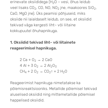
erinevate oksiididega (H
O – vesi, õhus leidub
2
veel lisaks CO
, CO, NO, NO
jne, maakoores SiO
,
2
2
2
CaO, MgO jne). Üks peamisi põhjuseid, miks
oksiide nii laialdaselt leidub, on see, et oksiidid
tekivad väga kergesti liht
– või liitaine
kokkupuutel õhuhapnikuga.
1. Oksiidid tekivad liht- või liitainete
reageerimisel hapnikuga.
2 Ca + O
→
2 CaO
2
4 Al + 3 O
→
2 Al
O
2
2
3
CH
+ 2 O
→
CO
↑
+ 2 H
O
4
2
2
2
Reageerimist hapnikuga nimetatakse ka
põlemisreaktsiooniks. Metallide põlemisel tekivad
aluselised oksiidid ning mittemetallide põlemisel
happelised oksiidid.