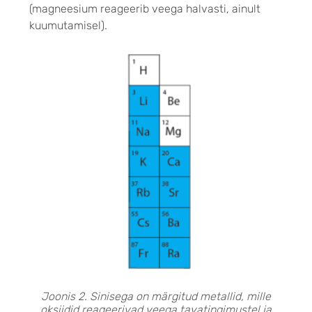
(magneesium reageerib veega halvasti, ainult
kuumutamisel).
Joonis 2. Sinisega on märgitud metallid, mille
oksiidid reageerivad veega tavatingimustel ja