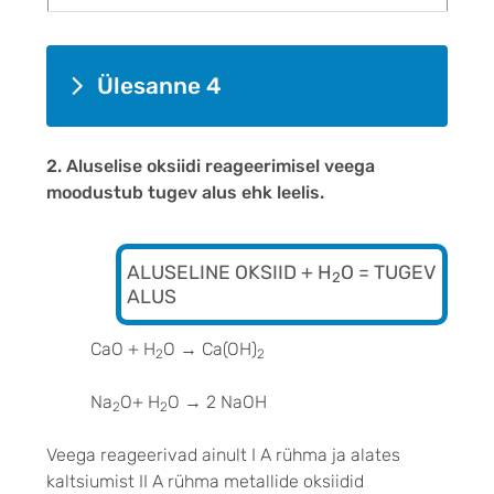
Ülesanne 4
2. Aluselise oksiidi reageerimisel veega
moodustub tugev alus ehk leelis.
ALUSELINE OKSIID + H
O = TUGEV
2
ALUS
CaO + H
O
→
Ca(OH)
2
2
Na
O+ H
O
→
2 NaOH
2
2
Veega reageerivad ainult I A rühma ja alates
kaltsiumist II A rühma metallide oksiidid