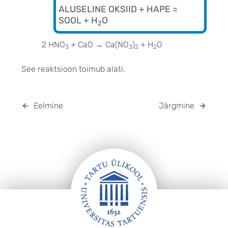
ALUSELINE OKSIID + HAPE =
SOOL + H
O
2
2 HNO
+ CaO → Ca(NO
)
+ H
O
3
3
2
2
See reaktsioon toimub alati.
Eelmine
Järgmine
JALUS