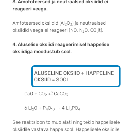
3. Amofoteersed ja neutraalsed oksiidid ei
reageeri veega.
Amfoteersed oksiidid (Al
O
) ja neutraalsed
2
3
oksiidid veega ei reageeri (NO, N
O, CO jt).
2
4. Aluselise oksiidi reageerimisel happelise
oksiidiga moodustub sool.
ALUSELINE OKSIID + HAPPELINE
OKSIID = SOOL
CaO + CO
CaCO
2
3
6 Li
O + P
O
→ 4 Li
PO
2
4
10
3
4
See reaktsioon toimub alati ning tekib happelisele
oksiidile vastava happe sool. Happelisele oksiidile