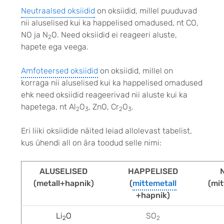
Neutraalsed oksiidid
on oksiidid,
millel puuduvad
nii aluselised kui ka happelised omadused, nt CO,
NO ja N
O. Need oksiidid ei reageeri aluste,
2
hapete ega veega.
Amfoteersed oksiidid
on oksiidid, millel on
kor
raga nii aluselised kui ka happelised omadused
ehk need oksiidid reageerivad nii aluste kui ka
hapetega, nt Al
O
, ZnO, Cr
O
.
2
3
2
3
Eri liiki oksiidide näited leiad allolevast tabelist,
kus ühendi all on ära toodud selle nimi:
ALUSELISED
HAPPELISED
(metall+hapnik)
(
mittemetall
(mi
+hapnik)
Li
O
SO
2
2