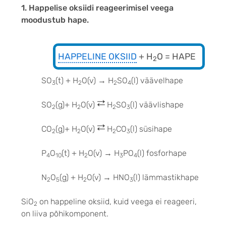
1. Happelise oksiidi reageerimisel veega
moodustub hape.
HAPPELINE OKSIID
+ H
O = HAPE
2
SO
(t) + H
O(v) → H
SO
(l) väävelhape
3
2
2
4
SO
(g)+ H
O(v)
H
SO
(l) väävlishape
2
2
2
3
CO
(g)+ H
O(v)
H
CO
(l) süsihape
2
2
2
3
P
O
(t) + H
O(v) → H
PO
(l) fosforhape
4
10
2
3
4
N
O
(g) + H
O(v) → HNO
(l) lämmastikhape
2
5
2
3
SiO
on happeline oksiid, kuid veega ei reageeri,
2
on liiva põhikomponent.