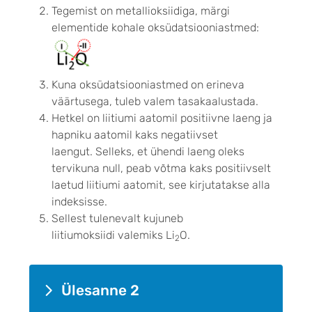
Tegemist on metallioksiidiga, märgi
elementide kohale oksüdatsiooniastmed:
Kuna oksüdatsiooniastmed on erineva
väärtusega, tuleb valem tasakaalustada.
Hetkel on liitiumi aatomil positiivne laeng ja
hapniku aatomil kaks negatiivset
laengut. Selleks, et ühendi laeng oleks
tervikuna null, peab võtma kaks positiivselt
laetud liitiumi aatomit, see kirjutatakse alla
indeksisse.
Sellest tulenevalt kujuneb
liitiumoksiidi valemiks Li
O.
2
Ülesanne 2