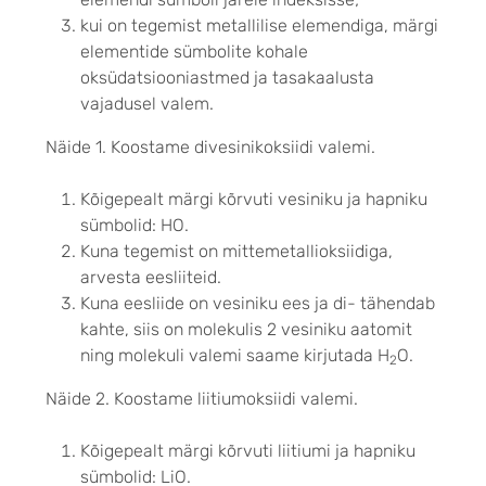
kui on tegemist metallilise elemendiga, märgi
elementide sümbolite kohale
oksüdatsiooniastmed ja tasakaalusta
vajadusel valem.
Näide 1. Koostame divesinikoksiidi valemi.
Kõigepealt märgi kõrvuti vesiniku ja hapniku
sümbolid: HO.
Kuna tegemist on mittemetallioksiidiga,
arvesta eesliiteid.
Kuna eesliide on vesiniku ees ja di- tähendab
kahte, siis on molekulis 2 vesiniku aatomit
ning molekuli valemi saame kirjutada H
O.
2
Näide 2. Koostame liitiumoksiidi valemi.
Kõigepealt märgi kõrvuti liitiumi ja hapniku
sümbolid: LiO.