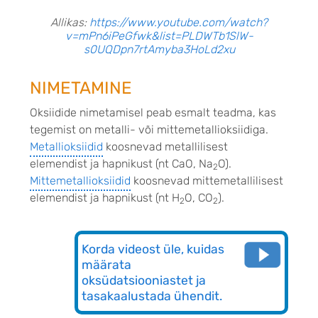
Allikas:
https://www.youtube.com/watch?
v=mPn6iPeGfwk&list=PLDWTb1SlW-
s0UQDpn7rtAmyba3HoLd2xu
NIMETAMINE
Oksiidide nimetamisel peab esmalt teadma, kas
tegemist on metalli- või mittemetallioksiidiga.
Metallioksiidid
koosnevad metallilisest
elemendist ja hapnikust (nt CaO, Na
O).
2
Mittemetallioksiidid
k
oosnevad mittemetallilisest
elemendist ja hapnikust (nt H
O, CO
).
2
2
Korda videost üle, kuidas
määrata
oksüdatsiooniastet ja
tasakaalustada ühendit.