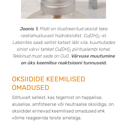
Joonis 1.
Pildil on illustreeritud oksiidi teke
rasklahustuvast hüdroksiidist, Cu(OH)
-st.
2
Laborites saab sellist katset läbi viia, kuumutades
sinist värvi tahket Cu(OH)
piirituslambi kohal.
2
Tekkinud must sade on CuO.
Värvuse muutumine
on üks keemilise reaktsiooni tunnuseid.
OKSIIDIDE KEEMILISED
OMADUSED
Sõltuvalt sellest, kas tegemist on happelise,
aluselise, amfoteerse või neutraalse oksiidiga, on
oksiididel erinevad keemilised omadused ehk
võime reageerida teiste ainetega.