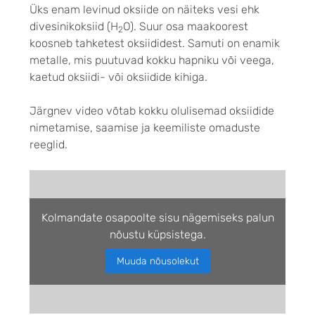
Üks enam levinud oksiide on näiteks vesi ehk
divesinikoksiid (H
O). Suur osa maakoorest
2
koosneb tahketest oksiididest. Samuti on enamik
metalle, mis puutuvad kokku hapniku või veega,
kaetud oksiidi- või oksiidide kihiga.
Järgnev video võtab kokku olulisemad oksiidide
nimetamise, saamise ja keemiliste omaduste
reeglid.
Kolmandate osapoolte sisu nägemiseks palun
nõustu küpsistega.
Muuda nõusolekut