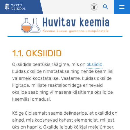
Liigu edasi põhisisu juurde
Juurdepääsetavus
1.1. OKSIIDID
Oksiidide peatükis räägime, mis on
oksiidid
,
kuidas oksiide nimetatakse ning nende keemilisi
valemeid koostatakse. Vaatame, kuidas oksiide
liigitada, milliste reaktsioonidega erinevaid
oksiide saab ning viimasena käsitleme oksiidide
keemilisi omadusi.
Kõige üldisemalt saame defineerida, et oksiidid on
ained, mis koosnevad kahest elemendist, millest
üks on hapnik. Oksiide leidub kõikjal meie ümber.