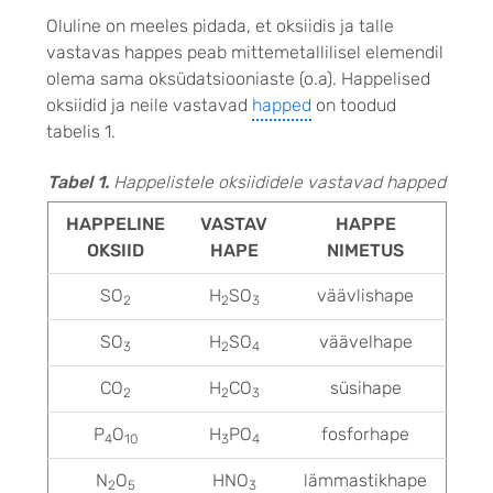
Oluline on meeles pidada, et oksiidis ja talle
vastavas happes peab mittemetallilisel elemendil
olema sama oksüdatsiooniaste (o.a). Happelised
oksiidid ja neile vastavad
happed
on toodud
tabelis 1.
Tabel 1.
Happelistele oksiididele vastavad happed
HAPPELINE
VASTAV
HAPPE
OKSIID
HAPE
NIMETUS
SO
H
SO
väävlishape
2
2
3
SO
H
SO
väävelhape
3
2
4
CO
H
CO
süsihape
2
2
3
P
O
H
PO
fosforhape
4
10
3
4
N
O
HNO
lämmastikhape
2
5
3