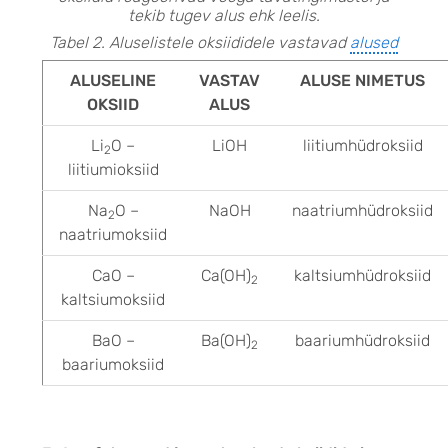
tekib tugev alus ehk leelis.
Tabel 2. Aluselistele oksiididele vastavad
alused
ALUSELINE
VASTAV
ALUSE NIMETUS
OKSIID
ALUS
Li
O –
LiOH
liitiumhüdroksiid
2
liitiumioksiid
Na
O –
NaOH
naatriumhüdroksiid
2
naatriumoksiid
CaO –
Ca(OH)
kaltsiumhüdroksiid
2
kaltsiumoksiid
BaO –
Ba(OH)
baariumhüdroksiid
2
baariumoksiid