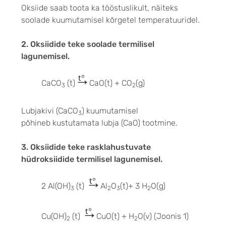
Oksiide saab toota ka tööstuslikult, näiteks
soolade kuumutamisel kõrgetel temperatuuridel.
2. Oksiidide teke soolade
termilisel
lagunemisel.
CaCO
(t)
CaO(t) + CO
(g)
3
2
Lubjakivi (CaCO
) kuumutamisel
3
põhineb kustutamata lubja (CaO) tootmine.
3. Oksiidide teke rasklahustuvate
hüdroksiidide termilisel lagunemisel.
2 Al(OH)
(t)
Al
O
(t)+ 3 H
O(g)
3
2
3
2
Cu(OH)
(t)
CuO(t) + H
O(v) (Joonis 1)
2
2