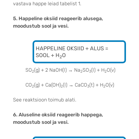
vastava happe leiad tabelist 1.
5. Happeline oksiid reageerib alusega,
moodustub sool ja vesi.
HAPPELINE OKSIID + ALUS =
SOOL + H
O
2
SO
(g) + 2 NaOH(l) → Na
SO
(l) + H
O(v)
2
2
3
2
CO
(g) + Ca(OH)
(l) → CaCO
(t) + H
O(v)
2
2
3
2
See reaktsioon toimub alati.
6. Aluseline oksiid reageerib happega,
moodustub sool ja vesi.