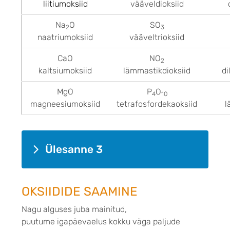
liitiumoksiid
vääveldioksiid
Na
O
SO
2
3
naatriumoksiid
vääveltrioksiid
CaO
NO
2
kaltsiumoksiid
lämmastikdioksiid
di
MgO
P
O
4
10
magneesiumoksiid
tetrafosfordekaoksiid
l
Ülesanne 3
OKSIIDIDE SAAMINE
Nagu alguses juba mainitud,
puutume igapäevaelus kokku väga paljude