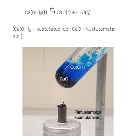
Ca(OH)
(t)
CaO(t) + H
O(g)
2
2
(Ca(OH)
– kustutatud lubi; CaO – kustutamata
2
lubi)