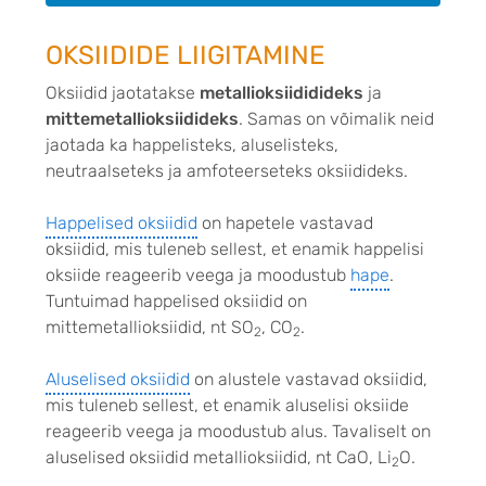
OKSIIDIDE LIIGITAMINE
Oksiidid jaotatakse
metallioksiididideks
ja
mittemetallioksiidideks
. Samas on võimalik neid
jaotada ka happelisteks, aluselisteks,
neutraalseteks ja amfoteerseteks oksiidideks.
Happelised oksiidid
on hapetele v
astavad
oksiidid, mis tuleneb sellest, et enamik happelisi
oksiide reageerib veega ja moodustub
hape
.
Tuntuimad happelised oksiidid on
mittemetallioksiidid, nt SO
, CO
.
2
2
Aluselised oksiidid
on alustele vastav
ad oksiidid,
mis tuleneb sellest, et enamik aluselisi oksiide
reageerib veega ja moodustub alus
. Tavaliselt on
aluselised oksiidid metallioksiidid, nt CaO, Li
O.
2