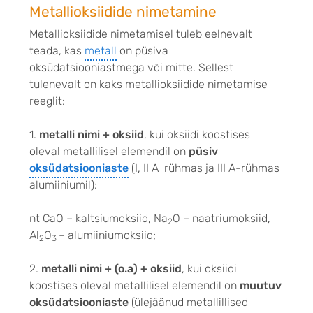
Metallioksiidide nimetamine
Metallioksiidide nimetamisel tuleb eelnevalt
teada, kas
metall
on püsiva
oksüdatsiooniastmega või mitte. Sellest
tulenevalt on kaks metallioksiidide nimetamis
e
reeglit:
1.
metalli nimi + oksiid
, kui oksiidi koostises
oleval metallilisel elemendil on
püsiv
oksüdatsiooniaste
(I, II A rühmas ja III A-rühmas
alumiiniumil):
nt CaO – kaltsiumoksiid, Na
O – naatriumoksiid,
2
Al
O
– alumiiniumoksiid;
2
3
2.
metalli nimi + (o.a) + oksiid
, kui oksiidi
koostises oleval metallilisel elemendil on
muutuv
oksüdatsiooniaste
(ülejäänud metallillised