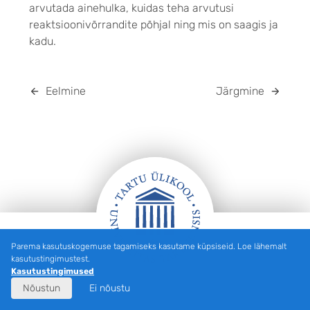
arvutada ainehulka, kuidas teha arvutusi
reaktsioonivõrrandite põhjal ning mis on saagis ja
kadu.
Eelmine
Järgmine
Parema kasutuskogemuse tagamiseks kasutame küpsiseid. Loe lähemalt
JALUS
kasutustingimustest.
Kasutustingimused
Nõustun
Ei nõustu