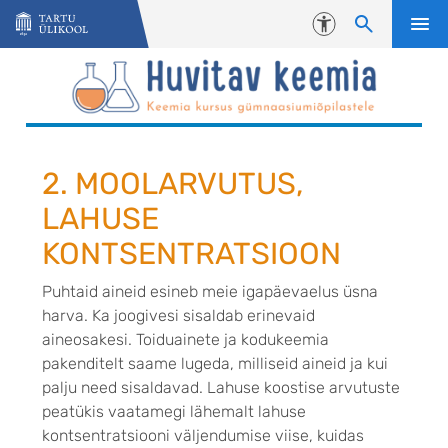
Liigu edasi põhisisu juurde
Juurdepääsetavus
2. MOOLARVUTUS,
LAHUSE
KONTSENTRATSIOON
Puhtaid aineid esineb meie igapäevaelus üsna
harva. Ka joogivesi sisaldab erinevaid
aineosakesi. Toiduainete ja kodukeemia
pakenditelt saame lugeda, milliseid aineid ja kui
palju need sisaldavad. Lahuse koostise arvutuste
peatükis vaatamegi lähemalt lahuse
kontsentratsiooni väljendumise viise, kuidas