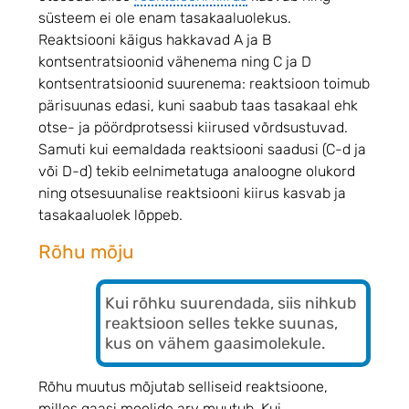
süsteem ei ole enam tasakaaluolekus.
Reaktsiooni käigus hakkavad A ja B
kontsentratsioonid vähenema ning C ja D
kontsentratsioonid suurenema: reaktsioon toimub
pärisuunas edasi, kuni saabub taas tasakaal ehk
otse- ja pöördprotsessi kiirused võrdsustuvad.
Samuti kui eemaldada reaktsiooni saadusi (C-d ja
või D-d) tekib eelnimetatuga analoogne olukord
ning otsesuunalise reaktsiooni kiirus kasvab ja
tasakaaluolek lõppeb.
Rõhu mõju
Kui rõhku suurendada, siis nihkub
reaktsioon selles tekke suunas,
kus on vähem gaasimolekule.
Rõhu muutus mõjutab selliseid reaktsioone,
milles gaasi moolide arv muutub. Kui