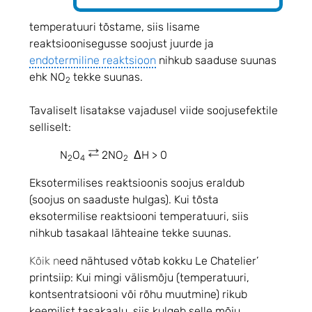
temperatuuri tõstame, siis lisame
reaktsioonisegusse soojust juurde ja
endotermiline reaktsioon
nihkub saaduse suunas
ehk NO
tekke suunas.
2
Tavaliselt lisatakse vajadusel viide soojusefektile
selliselt:
N
O
2NO
ΔH > 0
2
4
2
Eksotermilises reaktsioonis soojus eraldub
(soojus on saaduste hulgas). Kui tõsta
eksotermilise reaktsiooni temperatuuri, siis
nihkub tasakaal lähteaine tekke suunas.
Kõik n
eed nähtused võtab kokku Le Chatelier’
printsiip:
Kui mingi välismõju (temperatuuri,
kontsentratsiooni või rõhu muutmine) rikub
keemilist tasakaalu, siis kulgeb selle mõju