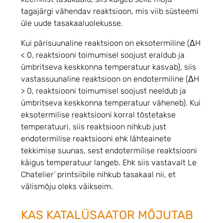
tagajärgi vähendav reaktsioon, mis viib süsteemi
üle uude tasakaaluolekusse.
Kui pärisuunaline reaktsioon on eksotermiline (ΔH
< 0, reaktsiooni toimumisel soojust eraldub ja
ümbritseva keskkonna temperatuur kasvab), siis
vastassuunaline reaktsioon on endotermiline (ΔH
> 0, reaktsiooni toimumisel soojust neeldub ja
ümbritseva keskkonna temperatuur väheneb). Kui
eksotermilise reaktsiooni korral tõstetakse
temperatuuri, siis reaktsioon nihkub just
endotermilise reaktsiooni ehk lähteainete
tekkimise suunas, sest endotermilise reaktsiooni
käigus temperatuur langeb. Ehk siis vastavalt Le
Chatelier’ printsiibile nihkub tasakaal nii, et
välismõju oleks väikseim.
KAS KATALÜSAATOR MÕJUTAB