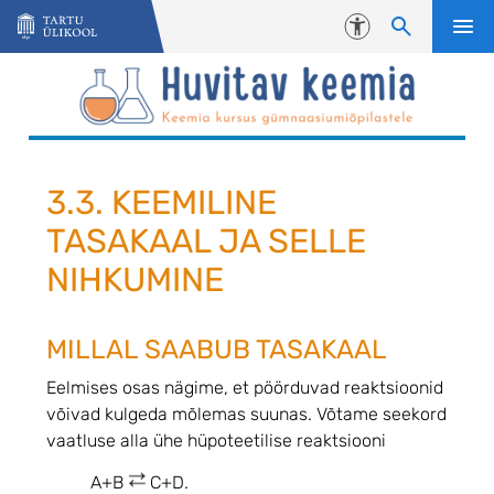
Liigu edasi põhisisu juurde
Juurdepääsetavus
3.3. KEEMILINE
TASAKAAL JA SELLE
NIHKUMINE
MILLAL SAABUB TASAKAAL
Eelmises osas nägime, et pöörduvad reaktsioonid
võivad kulgeda mõlemas suunas. Võtame seekord
vaatluse alla ühe hüpoteetilise reaktsiooni
A+B
C+D.