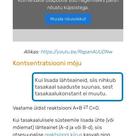
Kolmandate osapoolte sisu nägemiseks palun
nõustu küpsistega.
Muuda nõusolekut
Allikas:
https://youtu.be/RqpanAUUDNw
Kontsentratsiooni mõju
Kui lisada lähteaineid, siis nihkub
tasakaal saaduste suunas, sest
tasakaalukonstant ei muutu.
Vaatame üldist reaktsiooni
A+B
C+D.
Kui tasakaalulisele süsteemile lisada ühte (või
mõlemat) lähteainet (A-d ja või B-d), siis
otsesuunalise
reaktsiooni kiirus
kasvab ning