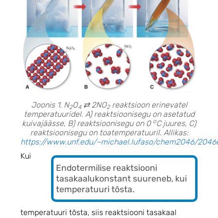
Joonis 1. N
O
⇄ 2NO
reaktsioon erinevatel
2
4
2
temperatuuridel. A) reaktsioonisegu on asetatud
o
kuivajäässe, B) reaktsioonisegu on 0
C juures, C)
reaktsioonisegu on toatemperatuuril. Allikas:
https://www.unf.edu/~michael.lufaso/chem2046/2046c
Kui
Endotermilise reaktsiooni
tasakaalukonstant suureneb, kui
temperatuuri tõsta.
temperatuuri tõsta, siis reaktsiooni tasakaal