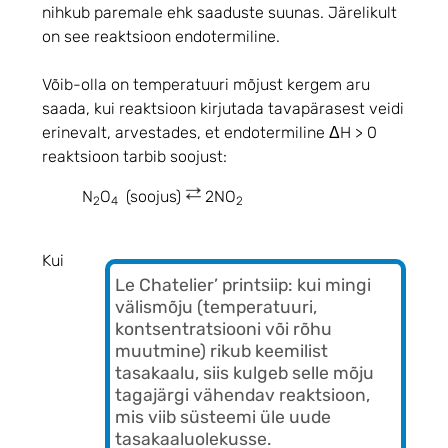
nihkub paremale ehk saaduste suunas. Järelikult
on see reaktsioon endotermiline.
Võib-olla on temperatuuri mõjust kergem aru
saada, kui reaktsioon kirjutada tavapärasest veidi
erinevalt, arvestades, et endotermiline ΔH > 0
reaktsioon tarbib soojust:
N
O
(soojus)
2NO
2
4
2
Kui
Le Chatelier’ printsiip: kui mingi
välismõju (temperatuuri,
kontsentratsiooni või rõhu
muutmine) rikub keemilist
tasakaalu, siis kulgeb selle mõju
tagajärgi vähendav reaktsioon,
mis viib süsteemi üle uude
tasakaaluolekusse.