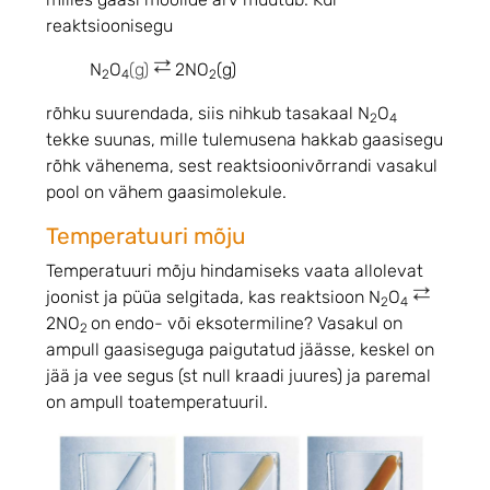
reaktsioonisegu
N
O
(g)
2NO
(g)
2
4
2
rõhku suurendada, siis nihkub tasakaal N
O
2
4
tekke suunas, mille tulemusena hakkab gaasisegu
rõhk vähenema, sest reaktsioonivõrrandi vasakul
pool on vähem gaasimolekule.
Temperatuuri mõju
Temperatuuri mõju hindamiseks vaata allolevat
joonist ja püüa selgitada, kas reaktsioon N
O
2
4
2NO
on endo- või eksotermiline? Vasakul on
2
ampull gaasiseguga paigutatud jäässe, keskel on
jää ja vee segus (st null kraadi juures) ja paremal
on ampull toatemperatuuril.