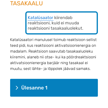
TASAKAALU
Katalüsaator
kiirendab
reaktsiooni, kuid ei muuda
reaktsiooni tasakaaluolekut.
Katalüsaatori manulusel toimub reaktsioon sellist
teed pidi, kus reaktsiooni aktivatsioonienergia on
madalam. Reaktsioon saavutab tasakaaluoleku
kiiremini, alaneb nii otse- kui ka pöördreaktsiooni
aktivatsioonienergia barjäär ning tasakaal ei
muutu, sest lähte- ja lõppolek jäävad samaks.
Ülesanne 1