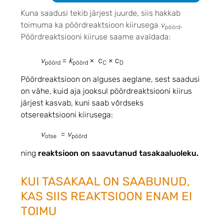
Kuna saadusi tekib järjest juurde, siis hakkab
toimuma ka pöördreaktsioon kiirusega
v
.
pöörd
Pöördreaktsiooni kiiruse saame avaldada:
v
=
k
×
c
×
c
pöörd
pöörd
C
D
Pöördreaktsioon on alguses aeglane, sest saadusi
on vähe, kuid aja jooksul pöördreaktsiooni kiirus
järjest kasvab, kuni saab võrdseks
otsereaktsiooni kiirusega:
v
=
v
otse
pöörd
ning
reaktsioon on saavutanud tasakaaluoleku.
KUI TASAKAAL ON SAABUNUD,
KAS SIIS REAKTSIOON ENAM EI
TOIMU