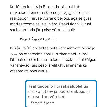
Kui lähteained A ja B segada, siis hakkab
reaktsioon toimuma kiirusega
v
. Koolis sa
otse
reaktsiooni kiiruse võrrandit ei õpi, aga selguse
mõttes toome selle siin ära. Reaktsiooni kiirust
saab arvutada järgmise võrrandi abil:
v
=
k
×
c
×
c
otse
otse
A
B
kus [A]
ja [B] on lähteainete kontsentratsioonid ja
k
on otsereaktsiooni kiiruskonstant. Kuna
otse
lähteainete kontsentratsioonid reaktsiooni käigus
vähenevad, siis peab järelikult vähenema ka
otsereaktsiooni kiirus.
Reaktsioon on tasakaaluolekus
siis, kui otse- ja pöördreaktsiooni
kiirused on võrdsed.
v
=
v
otse
pöörd