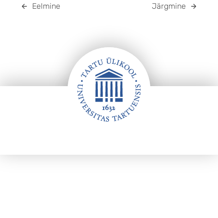
Eelmine
Järgmine
JALUS