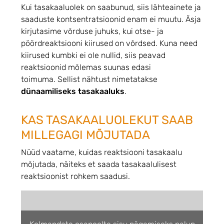
Kui tasakaaluolek on saabunud, siis lähteainete ja
saaduste kontsentratsioonid enam ei muutu. Äsja
kirjutasime võrduse juhuks, kui otse- ja
pöördreaktsiooni kiirused on võrdsed. Kuna need
kiirused kumbki ei ole nullid, siis peavad
reaktsioonid mõlemas suunas edasi
toimuma. Sellist nähtust nimetatakse
dünaamiliseks tasakaaluks
.
KAS TASAKAALUOLEKUT SAAB
MILLEGAGI MÕJUTADA
Nüüd vaatame, kuidas reaktsiooni tasakaalu
mõjutada, näiteks et saada tasakaalulisest
reaktsioonist rohkem saadusi.