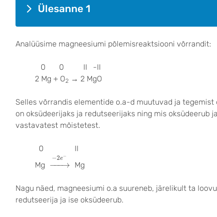
Ülesanne 1
Analüüsime magneesiumi põlemisreaktsiooni võrrandit:
0 0 II -II
2 Mg + O
→
2 MgO
2
Selles võrrandis elementide o.a-d muutuvad ja tegemist
on oksüdeerijaks ja redutseerijaks ning mis oksüdeerub ja
vastavatest mõistetest.
0 II
→
−
2
e
−
−
−
2
e
−
−−
→
Mg
Mg
Nagu näed, magneesiumi o.a suureneb, järelikult ta loovut
redutseerija ja ise oksüdeerub.