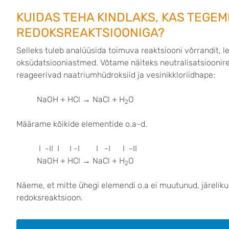
KUIDAS TEHA KINDLAKS, KAS TEGEM
REDOKSREAKTSIOONIGA?
Selleks tuleb analüüsida toimuva reaktsiooni võrrandit, l
oksüdatsiooniastmed. Võtame näiteks neutralisatsioonir
reageerivad naatriumhüdroksiid ja vesinikkloriidhape:
NaOH + HCl → NaCl + H
O
2
Määrame kõikide elementide o.a-d.
I -II I I -I I -I I -II
NaOH + HCl
→
NaCl + H
O
2
Näeme, et mitte ühegi elemendi o.a ei muutunud, järeliku
redoksreaktsioon.