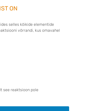
IST ON
eides selles kõikide elementide
eaktsiooni võrrandi, kus omavahel
lt see reaktsioon pole