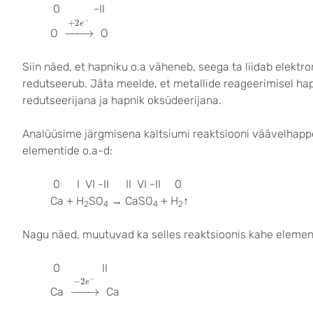
0 -II
→
+
2
e
−
−
+
2
e
−
−−
→
O
O
Siin näed, et hapniku o.a väheneb, seega ta liidab elektron
redutseerub. Jäta meelde, et metallide reageerimisel ha
redutseerijana ja hapnik oksüdeerijana.
Analüüsime järgmisena kaltsiumi reaktsiooni väävelhap
elementide o.a-d:
0 I VI -II II VI -II 0
Ca + H
SO
→ CaSO
+ H
↑
2
4
4
2
Nagu näed, muutuvad ka selles reaktsioonis kahe elemen
0 II
→
−
2
e
−
−
−
2
e
−
−−
→
Ca
Ca