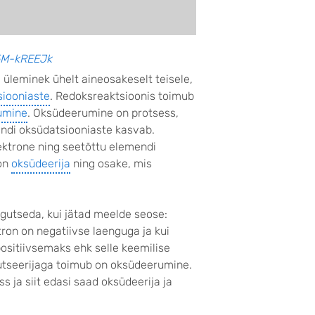
H5M-kREEJk
 üleminek ühelt aineosakeselt teisele,
siooniaste
. Redoksreaktsioonis toimub
umine
. Oksüdeerumine on protsess,
endi oksüdatsiooniaste kasvab.
ektrone ning seetõttu elemendi
 on
oksüdeerija
ning osake, mis
egutseda, kui jätad meelde seose:
tron on negatiivse laenguga ja kui
ositiivsemaks ehk selle keemilise
utseerijaga toimub on oksüdeerumine.
 ja siit edasi saad oksüdeerija ja