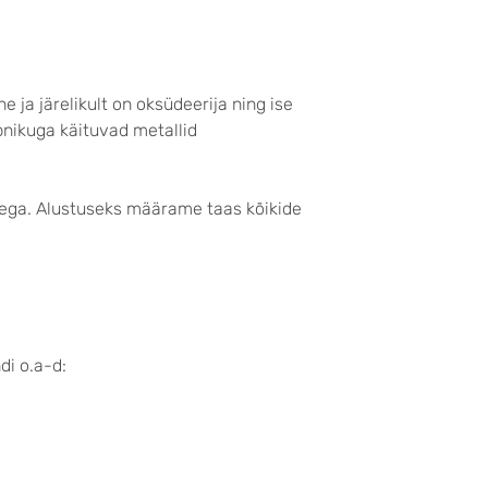
e ja järelikult on oksüdeerija ning ise
pnikuga käituvad metallid
pega. Alustuseks määrame taas kõikide
di o.a-d: