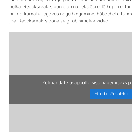
hulka. Redoksreaktsioonid on näiteks õuna lõikepinna t
nii märkamatu tegevus nagu hingamine, hõbeehete tuhmu
jne. Redoksreaktsioone selgitab siinolev video.
Kolmandate osapoolte sisu nägemiseks pa
Muuda nõusolekut