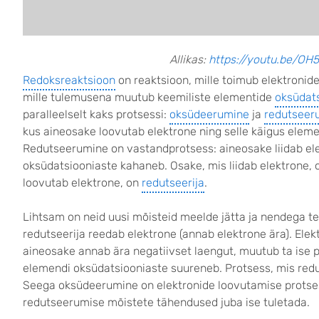
Allikas:
https://youtu.be/O
Redoksreaktsioon
on reaktsioon, mille toimub elektronide
mille tulemusena muutub keemiliste elementide
oksüdat
paralleelselt kaks protsessi:
oksüdeerumine
ja
redutseer
kus aineosake loovutab elektrone ning selle käigus elem
Redutseerumine on vastandprotsess: aineosake liidab el
oksüdatsiooniaste kahaneb. Osake, mis liidab elektrone,
loovutab elektrone, on
redutseerija
.
Lihtsam on neid uusi mõisteid meelde jätta ja nendega t
redutseerija reedab elektrone (annab elektrone ära). Elek
aineosake annab ära negatiivset laengut, muutub ta ise p
elemendi oksüdatsiooniaste suureneb. Protsess, mis red
Seega oksüdeerumine on elektronide loovutamise protsess
redutseerumise mõistete tähendused juba ise tuletada.