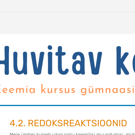
4.2. REDOKSREAKTSIOONID
Meie ümber kulgeb väga palju keemilisi muundumisi, mid