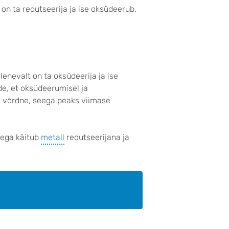
 on ta redutseerija ja ise oksüdeerub.
lenevalt on ta oksüdeerija ja ise
e, et oksüdeerumisel ja
a võrdne, seega peaks viimase
tega käitub
metall
redutseerijana ja