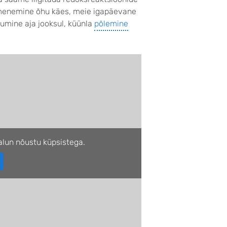
umenemine õhu käes, meie igapäevane
mine aja jooksul, küünla
põlemine
lun nõustu küpsistega.