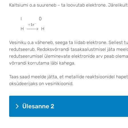
Kaltsiumi o.a suureneb – ta loovutab elektrone. Järelikult
I 0
→
+
1
e
−
−
+
1
e
−
−−
→
H
H
Vesiniku o.a väheneb, seega ta liidab elektrone. Sellest tu
redutseerub. Redoksvõrrandi tasakaalustmisel jäta meeld
redutseerumisel üleminevate elektronide arv peab olem
võrrandi korrutama läbi kahega.
Taas saad meelde jätta, et metallide reaktsioonidel hape
oksüdeerijaks on vesinikioonid.
Ülesanne 2