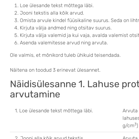
Loe ülesande tekst mõttega läbi.
Jooni tekstis alla kõik arvud.
Omista arvule kindel füüsikaline suurus. Seda on liht
Kirjuta välja andmed ning otsitav suurus.
Kirjuta välja valemid ja kui vaja, avalda valemist ots
Asenda valemitesse arvud ning arvuta.
Ole valmis, et mõnikord tuleb ühikuid teisendada.
Näitena on toodud 3 erinevat ülesannet.
Näidisülesanne 1. L
ahuse prot
arvutamine
1. Loe ülesande tekst mõttega läbi.
Arvuta
lahuse
3
g/cm
)
2. Jooni alla kõik arvud tekstis.
Arvuta