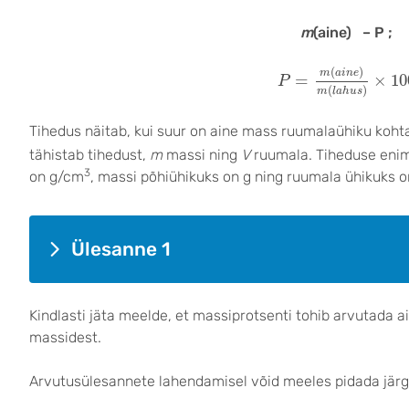
m
(aine) – P ;
P
=
m
(
a
i
n
e
)
m
(
l
a
h
(
)
m
a
i
n
e
=
×
10
P
(
)
m
l
a
h
u
s
Tihedus näitab, kui suur on aine mass ruumalaühiku koh
tähistab tihedust,
m
massi ning
V
ruumala. Tiheduse enim
3
on g/cm
, massi põhiühikuks on g ning ruumala ühikuks 
Ülesanne 1
Kindlasti jäta meelde, et massiprotsenti tohib arvutada 
massidest.
Arvutusülesannete lahendamisel võid meeles pidada jä