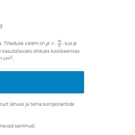
u
s
)
×
100
0
ρ
=
m
V
m
=
ta. Tiheduse valem on
, kus
ρ
ρ
V
 kasutatavaks ühikuks koolikeemias
3
on cm
.
ainult lahuse ja tema komponentide
rgnevad sammud: