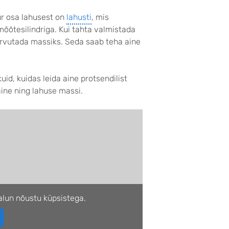
ur osa lahusest on
lahusti
, mis
mõõtesilindriga. Kui tahta valmistada
arvutada massiks. Seda saab teha aine
id, kuidas leida aine protsendilist
aine ning lahuse massi.
lun nõustu küpsistega.