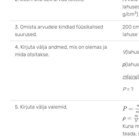
lahuses
3
g/cm
)
3. Omista arvudele kindlad füüsikalised
200 c
suurused.
lahuse 
4. Kirjuta välja andmed, mis on olemas ja
V
(lahu
mida otsitakse.
ρ
(lahus
m
(aine
P
= ?
P
=
m
(
5. Kirjuta välja valemid.
=
P
ρ
=
m
V
m
=
ρ
V
Kuna m
teada, 