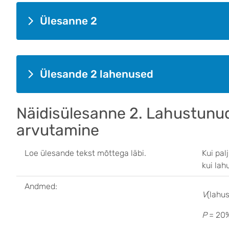
Ülesanne 2
Ülesande 2 lahenused
Näidisülesanne 2. Lahustunu
arvutamine
Loe ülesande tekst mõttega läbi.
Kui pal
kui lah
Andmed:
V
(lahu
P
= 20