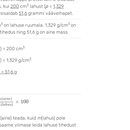
3
, kui
200
cm
lahust (
ρ
=
1,329
 sisaldab
51,6
grammi väävelhapet.
3
3
m
on lahuse ruumala, 1,329 g/cm
on
tihedus ning 51,6 g on aine mass.
3
s) = 200 cm
3
) = 1,329 g/cm
) = 51,6 g
a
i
n
e
)
m
(
l
a
h
u
s
)
×
100
(
)
m
a
i
n
e
×
100
(
)
m
l
a
h
u
s
(aine
) teada, kuid
m
(lahus) pole
saame viimase leida lahuse tihedust