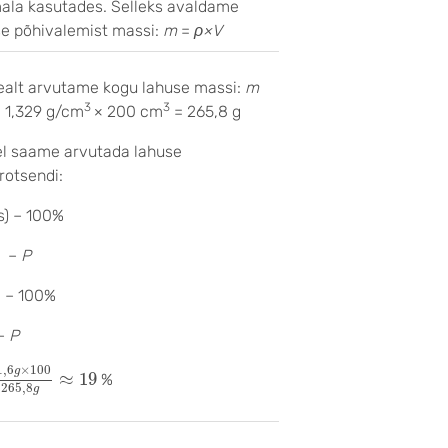
mala kasutades. Selleks avaldame
se põhivalemist massi:
m
=
ρ
×
V
ealt arvutame kogu lahuse massi:
m
3
3
 1,329 g/cm
× 200 cm
= 265,8 g
el saame arvutada lahuse
rotsendi:
s) – 100%
) –
P
g – 100%
 –
P
6
g
×
100
265
,
8
g
≈
19
1
,
6
×
100
g
≈
19
%
265
,
8
g