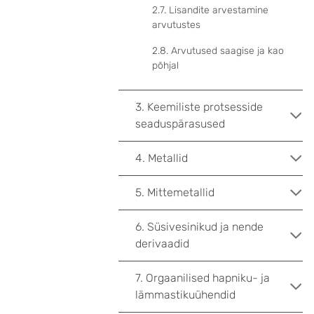
2.7. Lisandite arvestamine
arvutustes
2.8. Arvutused saagise ja kao
põhjal
3. Keemiliste protsesside
seaduspärasused
4. Metallid
5. Mittemetallid
6. Süsivesinikud ja nende
derivaadid
7. Orgaanilised hapniku- ja
lämmastikuühendid