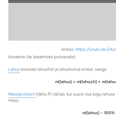
Allikas:
https://youtu.be/Z
Kordame üle teadmised protsendist.
Lahus
koosneb lahustist ja lahustunud ainest, seega
m
(lahus) =
m
(lahusti) +
m
(lah
Massiprotsent
(tähis P) näitab, kui suure osa kogu lahu
mass:
m
(lahus) – 100%