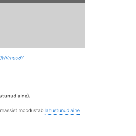
AyQWKmeo6Y
ustunud
aine).
se massist moodustab
lahustunud aine