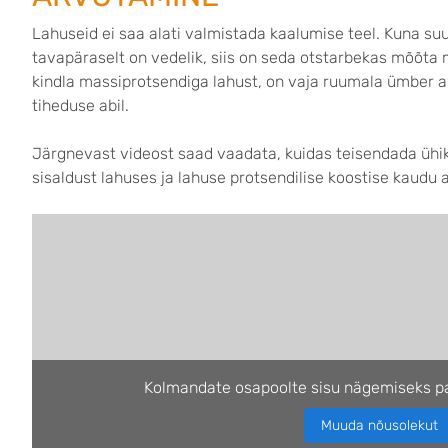
Lahuseid ei saa alati valmistada kaalumise teel. Kuna su
tavapäraselt on vedelik, siis on seda otstarbekas mõõta 
kindla massiprotsendiga lahust, on vaja ruumala ümber 
tiheduse abil.
Järgnevast videost saad vaadata, kuidas teisendada ühiku
sisaldust lahuses ja lahuse protsendilise koostise kaudu 
Kolmandate osapoolte sisu nägemiseks pa
Muuda nõusolekut