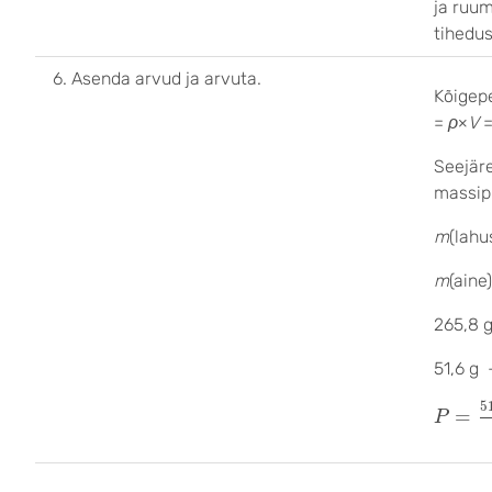
ja ruu
tihedu
6. Asenda arvud ja arvuta.
Kõigep
=
ρ
×
V
=
Seejär
massip
m
(lahu
m
(aine
265,8 
51,6 g
P
=
51
,
5
=
P