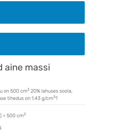
d aine massi
3
ju on 500 cm
20% lahuses soola,
3
use tihedus on 1,43 g/cm
?
3
s) = 500 cm
%