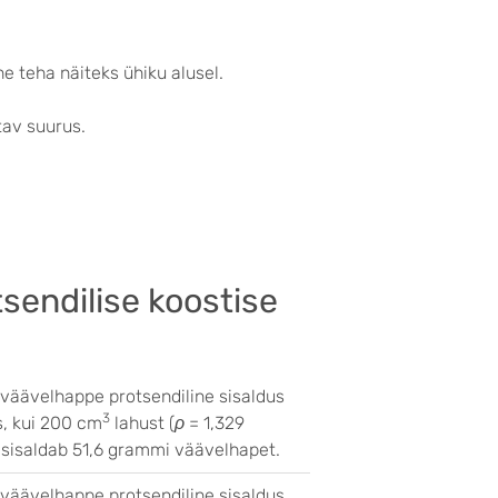
ne teha näiteks ühiku alusel.
itav suurus.
sendilise koostise
 väävelhappe protsendiline sisaldus
3
s, kui 200 cm
lahust (
ρ
= 1,329
 sisaldab 51,6 grammi väävelhapet.
 väävelhappe protsendiline sisaldus