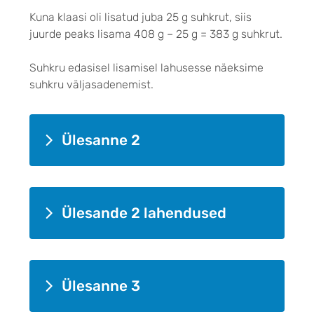
Kuna klaasi oli lisatud juba 25 g suhkrut, siis
juurde peaks lisama 408 g – 25 g = 383 g suhkrut.
Suhkru edasisel lisamisel lahusesse näeksime
suhkru väljasadenemist.
Ülesanne 2
Ülesande 2 lahendused
Ülesanne 3