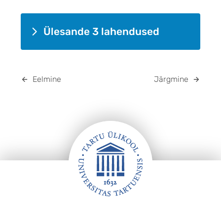
Ülesande 3 lahendused
Eelmine
Järgmine
JALUS