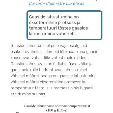
Curves – Chemistry LibreTexts
Gaaside lahustumine on
eksotermiline protsess ja
temperatuuri tõstes gaaside
lahustumine väheneb.
Gaaside lahustumisel pole vaja esialgseid
osakestevahelisi sidemeid lõhkuda, kuna gaasid
koosnevad vabalt liikuvatest molekulidest.
Gaaside lahustuvus on üldjuhul üsna väike ja
gaasimolekulid hüdraatuvad lahustumisel
vähesel määral, seega on gaaside lahustumine
vähesel määral eksotemiline protsess: kui
temperatuur tõsta, siis protsess nihkub gaasi
eraldumise suunas.