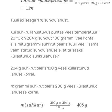
=
L
a
h
u
s
e
m
a
s
s
i
p
r
o
t
s
e
n
t
200
+
25
g
v
e
t
t
g
s
u
h
k
r
u
t
=
11
=
11
%
Tuuli jõi seega 11% suhkrulahust.
Kui suhkru lahustuvus puhtas vees temperatuuril
20 °C on 204 g suhkrut 100 grammi vee kohta,
siis mitu grammi suhkrut peaks Tuuli veel lisama
valmistatud suhkrulahusele, et ta saaks
küllastunud suhkrulahuse?
204 g suhkrut oleks 100 g vees küllastunud
lahuse korral.
m
grammi suhkrut oleks 200 g vees küllastunud
lahusese korral.
m
(
s
u
h
k
u
r
)
=
200
g
×
204
g
100
g
=
408
g
200
×
204
g
g
(
)
=
=
408
m
s
u
h
k
u
r
g
100
g