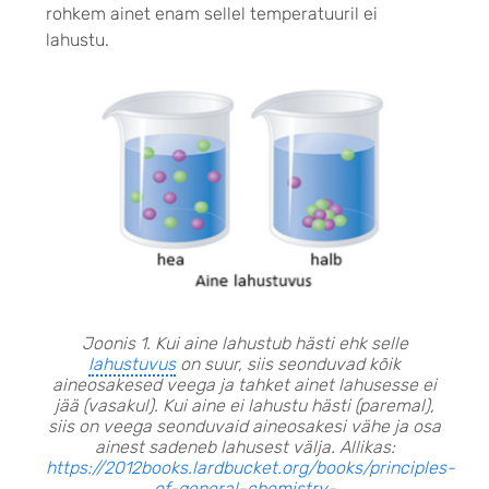
rohkem ainet enam sellel temperatuuril ei
lahustu.
Joonis 1. Kui aine lahustub hästi ehk selle
lahustuvus
on suur, siis seonduvad kõik
aineosakesed veega ja tahket ainet lahusesse ei
jää (vasakul). Kui aine ei lahustu hästi (paremal),
siis on veega seonduvaid aineosakesi vähe ja osa
ainest sadeneb lahusest välja. Allikas:
https://2012books.lardbucket.org/books/principles-
of-general-chemistry-