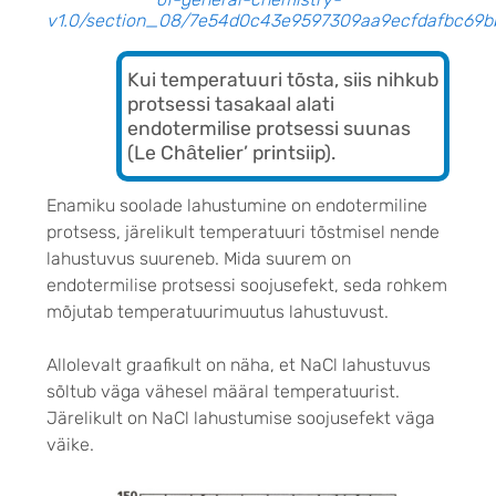
v1.0/section_08/7e54d0c43e9597309aa9ecfdafbc69bb
Kui temperatuuri tõsta, siis nihkub
protsessi tasakaal alati
endotermilise protsessi suunas
(Le Chȃtelier’ printsiip).
Enamiku soolade lahustumine on endotermiline
protsess, järelikult temperatuuri tõstmisel nende
lahustuvus suureneb. Mida suurem on
endotermilise protsessi soojusefekt, seda rohkem
mõjutab temperatuurimuutus lahustuvust.
Allolevalt graafikult on näha, et NaCl lahustuvus
sõltub väga vähesel määral temperatuurist.
Järelikult on NaCl lahustumise soojusefekt väga
väike.