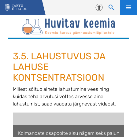
Liigu edasi põhisisu juurde
Juurdepääsetavus
3.5. LAHUSTUVUS JA
LAHUSE
KONTSENTRATSIOON
Millest sõltub ainete lahustumine vees ning
kuidas teha arvutusi võttes arvesse aine
lahustumist, saad vaadata järgnevast videost.
Kolmandate osapoolte sisu nägemiseks palun