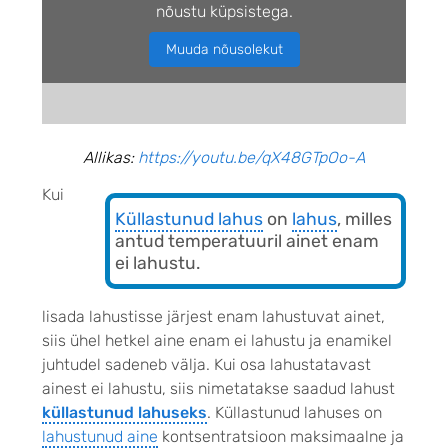
nõustu küpsistega.
Muuda nõusolekut
Allikas:
https://youtu.be/qX48GTpOo-A
Kui
Küllastunud lahus
on
lahus
, milles
antud temperatuuril ainet enam
ei lahustu.
lisada lahustisse järjest enam lahustuvat ainet,
siis ühel hetkel aine enam ei lahustu ja enamikel
juhtudel sadeneb välja. Kui osa lahustatavast
ainest ei lahustu, siis nimetatakse saadud lahust
küllastunud lahuseks
. Küllastunud lahuses on
lahustunud aine
kontsentratsioon maksimaalne ja