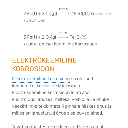
→
t
e
m
p
t
e
m
p
−
−−
→
2 Fe(t) + 3 Cl
(g)
2 FeCl
(t) keemiline
2
3
korrosioon
→
t
e
m
p
t
e
m
p
−
−−
→
3 Fe(t) + 2 O
(g)
Fe
O
(t)
2
3
4
kuumutamisel keemiline korrosioon
ELEKTROKEEMILINE
KORROSIOON
Elektrokeemiline korrosioon
on oluliselt
levinum kui keemiline korrosioon.
Elektrokeemiline korrosioon leiab aset
elektrolüüdilahuses, milleks võib olla ka õhuke
veekiht, mis tekib metalli pinnale niiskes õhus ja
milles on lahustunud õhus sisalduvad ained.
Tavatingimustes korrodeeruvad veega ainult