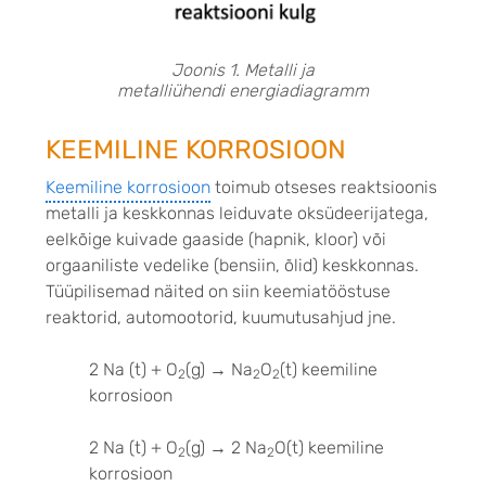
Joonis 1. Metalli ja
metalliühendi energiadiagramm
KEEMILINE KORROSIOON
Keemiline korrosioon
toimub otseses reaktsioonis
metalli ja keskkonnas leiduvate oksüdeerijatega,
eelkõige kuivade gaaside (hapnik, kloor) või
orgaaniliste vedelike (bensiin, õlid) keskkonnas.
Tüüpilisemad näited on siin keemiatööstuse
reaktorid, automootorid, kuumutusahjud jne.
2 Na (t) + O
(g) → Na
O
(t)
keemiline
2
2
2
korrosioon
2 Na (t) + O
(g)
→
2 Na
O(t) keemiline
2
2
korrosioon