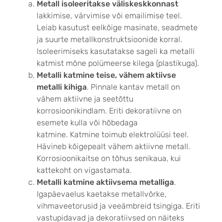
Metall isoleeritakse väliskeskkonnast
lakkimise, värvimise või emailimise teel.
Leiab kasutust eelkõige masinate, seadmete
ja suurte metallkonstruktsioonide korral.
Isoleerimiseks kasutatakse sageli ka metalli
katmist mõne polümeerse kilega (plastikuga).
Metalli katmine teise, vähem aktiivse
metalli kihiga
. Pinnale kantav metall on
vähem aktiivne ja seetõttu
korrosioonikindlam. Eriti dekoratiivne on
esemete kulla või hõbedaga
katmine. Katmine toimub elektrolüüsi teel.
Hävineb kõigepealt vähem aktiivne metall.
Korrosioonikaitse on tõhus senikaua, kui
kattekoht on vigastamata.
Metalli katmine aktiivsema metalliga
.
Igapäevaelus kaetakse metallvõrke,
vihmaveetorusid ja veeämbreid tsingiga. Eriti
vastupidavad ja dekoratiivsed on näiteks