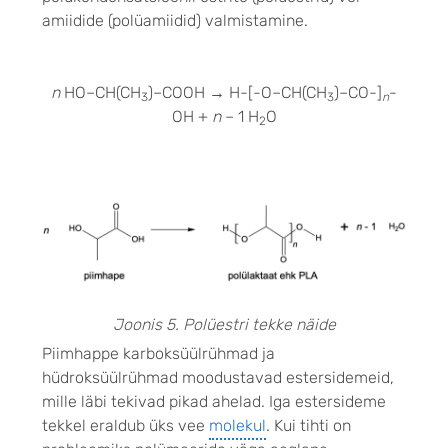
amiidide (polüamiidid) valmistamine.
n
HO–CH(CH
)–COOH
→
H-[-O–CH(CH
)–CO-]
-
3
3
n
OH +
n
– 1 H
O
2
Joonis 5. Polüestri tekke näide
Piimhappe karboksüülrühmad ja
hüdroksüülrühmad moodustavad estersidemeid,
mille läbi tekivad pikad ahelad. Iga estersideme
tekkel eraldub üks vee
molekul
. Kui tihti on