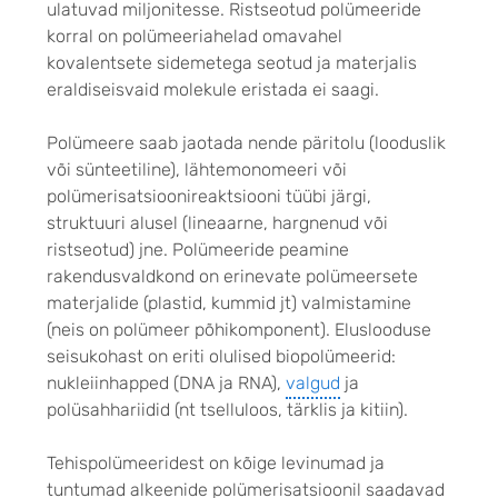
ulatuvad miljonitesse. Ristseotud polümeeride
korral on polümeeriahelad omavahel
kovalentsete sidemetega seotud ja materjalis
eraldiseisvaid molekule eristada ei saagi.
Polümeere saab jaotada nende päritolu (looduslik
või sünteetiline), lähtemonomeeri või
polümerisatsioonireaktsiooni tüübi järgi,
struktuuri alusel (lineaarne, hargnenud või
ristseotud) jne. Polümeeride peamine
rakendusvaldkond on erinevate polümeersete
materjalide (plastid, kummid jt) valmistamine
(neis on polümeer põhikomponent). Eluslooduse
seisukohast on eriti olulised biopolümeerid:
nukleiinhapped (DNA ja RNA),
valgud
ja
polüsahhariidid (nt tselluloos, tärklis ja kitiin).
Tehispolümeeridest on kõige levinumad ja
tuntumad alkeenide polümerisatsioonil saadavad