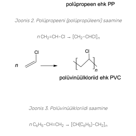
Joonis 2. Polüpropeeni (polüpropüleeni) saamine
n
CH
=CH–Cl
→
[CH
–CHCl]
2
2
n
Joonis 3. Polüvinüülkloriidi saamine
n
C
H
–CH=CH
→
[CH(C
H
)–CH
]
6
5
2
6
5
2
n