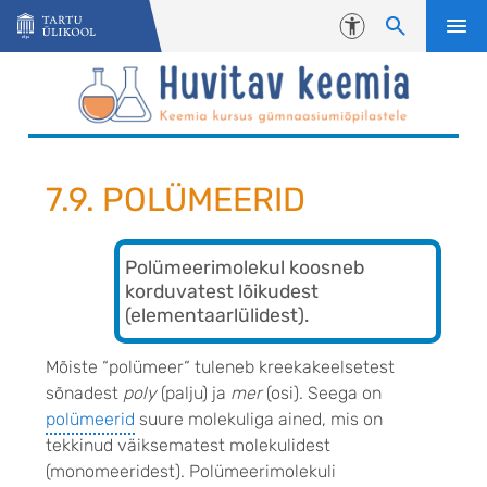
Liigu edasi põhisisu juurde
Juurdepääsetavus
7.9. POLÜMEERID
Polümeerimolekul koosneb
korduvatest lõikudest
(elementaarlülidest).
Mõiste “polümeer“ tuleneb kreekakeelsetest
sõnadest
poly
(palju) ja
mer
(osi). Seega on
polümeerid
suure molekuliga ained, mis on
tekkinud väiksematest molekulidest
(monomeeridest). Polümeerimolekuli