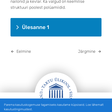
nailonid ja kevlar. Ka valgud on keemilise
struktuuri poolest polüamiidid.
Ülesanne 1
Eelmine
Järgmine
Parema kasutuskogemuse tagamiseks kasutame küpsiseid. Loe lähemalt
JALUS
kasutustingimustest.