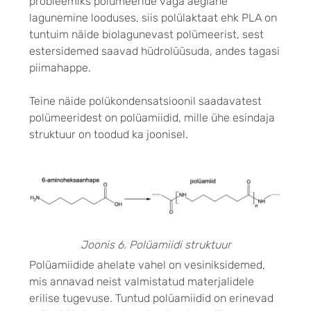
probleemiks polümeeride väga aeglane
lagunemine looduses, siis polülaktaat ehk PLA on
tuntuim näide biolagunevast polümeerist, sest
estersidemed saavad hüdrolüüsuda, andes tagasi
piimahappe.
Teine näide polükondensatsioonil saadavatest
polümeeridest on polüamiidid, mille ühe esindaja
struktuur on toodud ka joonisel.
Joonis 6. Polüamiidi struktuur
Polüamiidide ahelate vahel on vesiniksidemed,
mis annavad neist valmistatud materjalidele
erilise tugevuse. Tuntud polüamiidid on erinevad