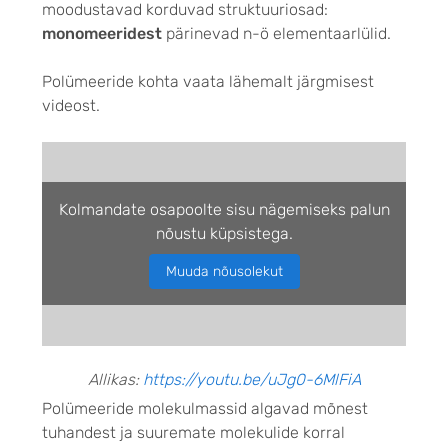
moodustavad korduvad struktuuriosad:
monomeeridest
pärinevad n-ö elementaarlülid.
Polümeeride kohta vaata lähemalt järgmisest
videost.
Kolmandate osapoolte sisu nägemiseks palun
nõustu küpsistega.
Muuda nõusolekut
Allikas:
https://youtu.be/uJg0-6MlFiA
Polümeeride molekulmassid algavad mõnest
tuhandest ja suuremate molekulide korral