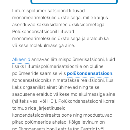
Liitumispolümerisatsioonil liituvad
monomeerimolekulid üksteisega, mille käigus
asenduvad kaksiksidemed üksiksidemetega.
Polükondensatsioonil liituvad
monomeerimolekulid üksteisega ja eraldub ka
väikese molekulmassiga aine.
Alkeenid
annavad liitumispolümerisatsiooni, kuid
lisaks liitumispolümerisatsioonile on oluline
polümeeride saamise viis
polükondensatsioon
.
Kondensatsiooniks nimetatakse reaktsiooni, kus
kaks orgaanilist ainet ühinevad ning teise
saadusena eraldub väikese molekulmassiga aine
(näiteks vesi või HCl). Polükondensatsiooni korral
toimub rida järjestikuseid
kondendatsioonireaktsioone ning moodustuvad
pikad polümeeride ahelad. Kõige levinum on
polükondensatsioonil estrite (polüestrid) või