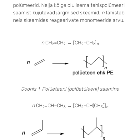
polümeerid. Nelja kõige olulisema tehispolümeeri
saamist kujutavad järgmised skeemid.
n
tähistab
neis skeemides reageerivate monomeeride arvu.
n
CH
=CH
→
[CH
–CH
]
2
2
2
2
n
Joonis 1. Polüeteeni (polüetüleeni) saamine
n
CH
=CH–CH
→
[CH
–CH(CH
)]
2
3
2
3
n