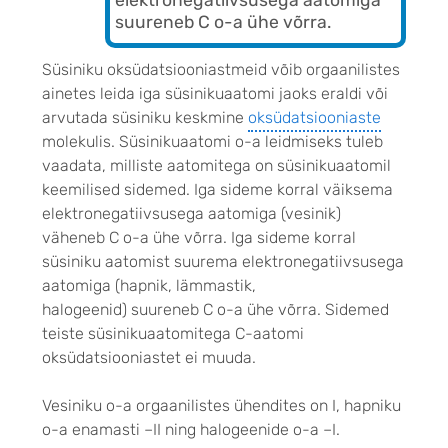
suureneb C o-a ühe võrra.
Süsiniku oksüdatsiooniastmeid võib orgaanilistes
ainetes leida iga süsinikuaatomi jaoks eraldi või
arvutada süsiniku keskmine
oksüdatsiooniaste
molekulis. Süsinikuaatomi o-a leidmiseks tuleb
vaadata, milliste aatomitega on süsinikuaatomil
keemilised sidemed. Iga sideme korral väiksema
elektronegatiivsusega aatomiga (vesinik)
väheneb C o-a ühe võrra. Iga sideme korral
süsiniku aatomist suurema elektronegatiivsusega
aatomiga (hapnik, lämmastik,
halogeenid) suureneb C o-a ühe võrra. Sidemed
teiste süsinikuaatomitega C-aatomi
oksüdatsiooniastet ei muuda.
Vesiniku o-a orgaanilistes ühendites on I, hapniku
o-a enamasti –II ning halogeenide o-a –I.