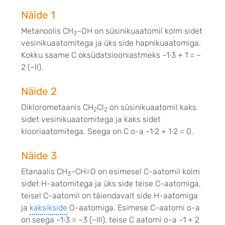
Näide 1
Metanoolis CH
–OH on süsinikuaatomil kolm sidet
3
vesinikuaatomitega ja üks side hapnikuaatomiga.
Kokku saame C oksüdatsiooniastmeks –1∙3 + 1 = –
2 (–II).
Näide 2
Diklorometaanis CH
Cl
on süsinikuaatomil kaks
2
2
sidet vesinikuaatomitega ja kaks sidet
klooriaatomitega. Seega on C o-a –1∙2 + 1∙2 = 0.
Näide 3
Etanaalis CH
–CH=O on esimesel C-aatomil kolm
3
sidet H-aatomitega ja üks side teise C-aatomiga,
teisel C-aatomil on täiendavalt side H-aatomiga
ja
kaksikside
O-aatomiga. Esimese C-aatomi o-a
on seega –1∙3 = –3 (–III), teise C aatomi o-a –1 + 2