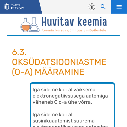
Liigu edasi põhisisu juurde
Juurdepääsetavus
6.3.
OKSÜDATSIOONIASTME
(O-A) MÄÄRAMINE
Iga sideme korral väiksema
elektronegatiivsusega aatomiga
väheneb C o-a ühe võrra.
Iga sideme korral
süsinikuaatomist suurema
elektronegatiivsusega aatomiga