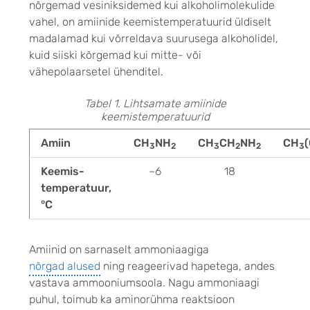
nõrgemad vesiniksidemed kui alkoholimolekulide
vahel, on amiinide keemistemperatuurid üldiselt
madalamad kui võrreldava suurusega alkoholidel,
kuid siiski kõrgemad kui mitte- või
vähepolaarsetel ühenditel.
Tabel 1. Lihtsamate amiinide
keemistemperatuurid
Amiin
CH
NH
CH
CH
NH
CH
3
2
3
2
2
3
Keemis-
–6
18
temperatuur,
°C
Amiinid on sarnaselt ammoniaagiga
nõrgad alused
ning reageerivad hapetega, andes
vastava ammooniumsoola. Nagu ammoniaagi
puhul, toimub ka aminorühma reaktsioon