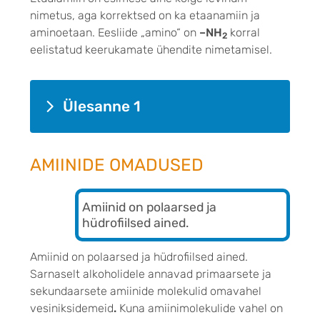
nimetus, aga korrektsed on ka etaanamiin ja
aminoetaan. Eesliide „amino“ on
–NH
korral
2
eelistatud keerukamate ühendite nimetamisel.
Ülesanne 1
AMIINIDE OMADUSED
Amiinid on polaarsed ja
hüdrofiilsed ained.
Amiinid on polaarsed ja hüdrofiilsed ained.
Sarnaselt alkoholidele annavad primaarsete ja
sekundaarsete amiinide molekulid omavahel
vesiniksidemeid
.
Kuna amiinimolekulide vahel on