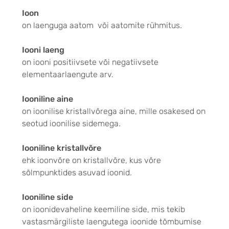
Ioon
on laenguga aatom või aatomite rühmitus.
Iooni laeng
on iooni positiivsete või negatiivsete
elementaarlaengute arv.
Iooniline aine
on ioonilise kristallvõrega aine, mille osakesed on
seotud ioonilise sidemega.
Iooniline kristallvõre
ehk ioonvõre on kristallvõre, kus võre
sõlmpunktides asuvad ioonid.
Iooniline side
on ioonidevaheline keemiline side, mis tekib
vastasmärgiliste laengutega ioonide tõmbumise