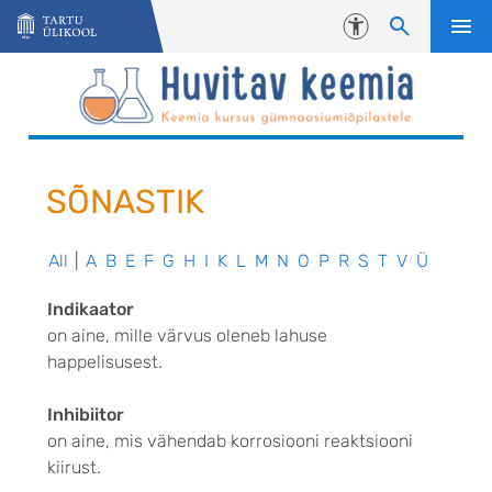
Liigu edasi põhisisu juurde
Juurdepääsetavus
SÕNASTIK
All
|
A
B
E
F
G
H
I
K
L
M
N
O
P
R
S
T
V
Ü
Indikaator
on aine, mille värvus oleneb lahuse
happelisusest.
Inhibiitor
on aine, mis vähendab korrosiooni reaktsiooni
kiirust.