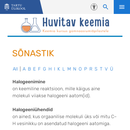
Liigu edasi põhisisu juurde
Juurdepääsetavus
SÕNASTIK
All
|
A
B
E
F
G
H
I
K
L
M
N
O
P
R
S
T
V
Ü
Halogeenimine
on keemiline reaktsioon, mille käigus aine
molekuli viiakse halogeeni aatom(id).
Halogeeniühendid
on ained, kus orgaanilise molekuli üks või mitu C–
H vesinikku on asendatud halogeeni aatomiga.