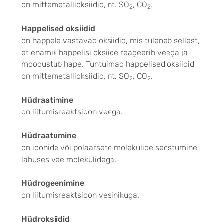
on mittemetallioksiidid, nt. SO
, CO
.
2
2
Happelised oksiidid
on happele vastavad oksiidid, mis tuleneb sellest,
et enamik happelisi oksiide reageerib veega ja
moodustub hape. Tuntuimad happelised oksiidid
on mittemetallioksiidid, nt. SO
, CO
.
2
2
Hüdraatimine
on liitumisreaktsioon veega.
Hüdraatumine
on ioonide või polaarsete molekulide seostumine
lahuses vee molekulidega.
Hüdrogeenimine
on liitumisreaktsioon vesinikuga.
Hüdroksiidid