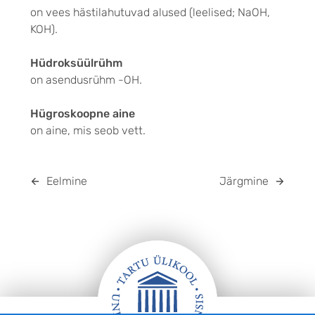
on vees hästilahutuvad alused (leelised; NaOH,
KOH).
Hüdroksüülrühm
on asendusrühm -OH.
Hügroskoopne aine
on aine, mis seob vett.
Eelmine
Järgmine