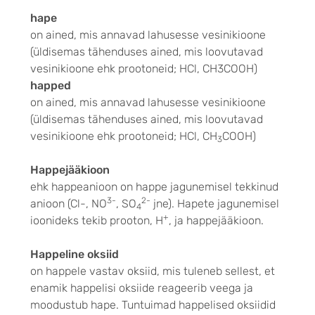
hape
on ained, mis annavad lahusesse vesinikioone
(üldisemas tähenduses ained, mis loovutavad
vesinikioone ehk prootoneid; HCl, CH3COOH)
happed
on ained, mis annavad lahusesse vesinikioone
(üldisemas tähenduses ained, mis loovutavad
vesinikioone ehk prootoneid; HCl, CH
COOH)
3
Happejääkioon
ehk happeanioon on happe jagunemisel tekkinud
3-
2-
anioon (Cl-, NO
, SO
jne). Hapete jagunemisel
4
+
ioonideks tekib prooton, H
, ja happejääkioon.
Happeline oksiid
on happele vastav oksiid, mis tuleneb sellest, et
enamik happelisi oksiide reageerib veega ja
moodustub hape. Tuntuimad happelised oksiidid