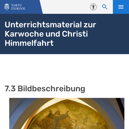
Liigu edasi põhisisu juurde
Juurdepääsetavus
Unterrichtsmaterial zur
Karwoche und Christi
Himmelfahrt
7.3 Bildbeschreibung