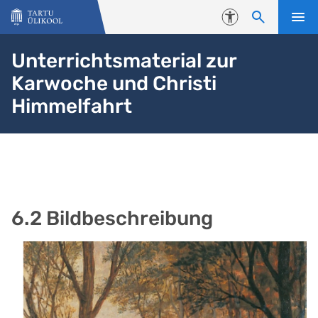
Liigu edasi põhisisu juurde
Juurdepääsetavus
Unterrichtsmaterial zur
Karwoche und Christi
Himmelfahrt
6.2 Bildbeschreibung