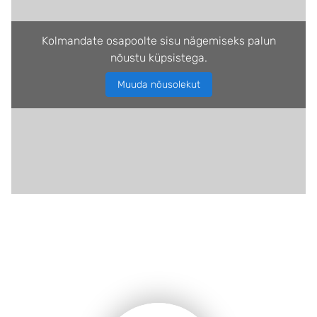
Kolmandate osapoolte sisu nägemiseks palun
nõustu küpsistega.
Muuda nõusolekut