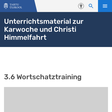
Liigu edasi põhisisu juurde
Juurdepääsetavus
Unterrichtsmaterial zur
Karwoche und Christi
Himmelfahrt
3.6 Wortschatztraining