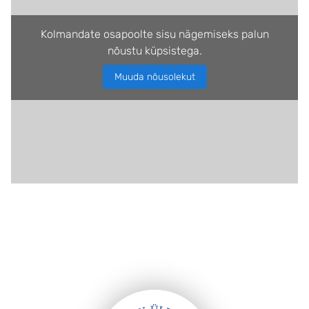
Kolmandate osapoolte sisu nägemiseks palun
nõustu küpsistega.
Muuda nõusolekut