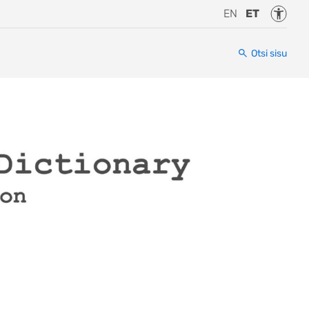
Juurde
EN
ET
Otsi sisu