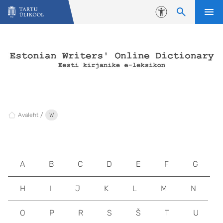
Liigu edasi põhisisu juurde
Juurdepääsetavus
Avaleht
W
A
B
C
D
E
F
G
H
I
J
K
L
M
N
O
P
R
S
Š
T
U