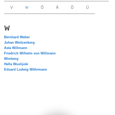
V
W
Õ
Ä
Ö
Ü
W
Bernhard Weber
Juhan Weitzenberg
Asta Willmann
Friedrich Wilhelm von Willmann
Wimberg
Hella Wuolijoki
Eduard Ludwig Wöhrmann