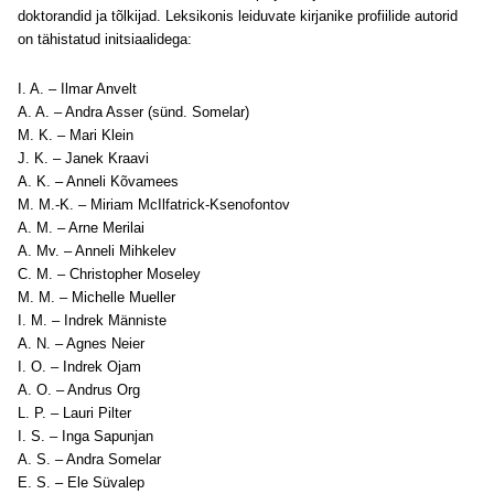
doktorandid ja tõlkijad. Leksikonis leiduvate kirjanike profiilide autorid
on tähistatud initsiaalidega:
I. A. – Ilmar Anvelt
A. A. – Andra Asser (sünd. Somelar)
M. K. – Mari Klein
J. K. – Janek Kraavi
A. K. – Anneli Kõvamees
M. M.-K. – Miriam McIlfatrick-Ksenofontov
A. M. – Arne Merilai
A. Mv. – Anneli Mihkelev
C. M. – Christopher Moseley
M. M. – Michelle Mueller
I. M. – Indrek Männiste
A. N. – Agnes Neier
I. O. – Indrek Ojam
A. O. – Andrus Org
L. P. – Lauri Pilter
I. S. – Inga Sapunjan
A. S. – Andra Somelar
E. S. – Ele Süvalep