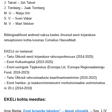
J. Talvet – Jüri Talvet
J. Tomberg – Jaak Tomberg
M. U. – Marja Unt
S. V. – Sven Vabar
M. V. – Mart Velsker
Bibliograafilised andmed saksa keeles ilmunud eesti kirjanduse
retseptsiooni kohta koostas Cornelius Hasselblatt.
EKELit on toetanud:
– Tartu Ülikooli eesti kirjanduse rahvusprofessuur (2014-2025)
– Eesti Kultuurkapital (2023-2025)
– Eesti-uuringute Tippkeskus (Euroopa Liit, Euroopa Regionaalarengu
Fond, 2016-2023)
– Tartu Ülikooli rahvusteaduste baasfinantseerimine (2015-2022)
– Eesti haridus- ja teadusministeeruimi institutsionaalne uurimistoetus
nr 20-1 (2014-2019)
EKELi kohta meedias:
Arne Merilai,
Eesti kirjanike leksikon“ – täiesti võimalik
. – Sirp, 1 IV