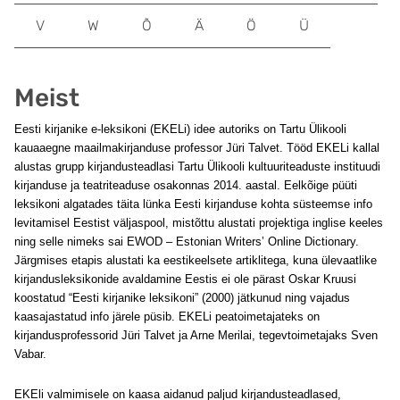
V
W
Õ
Ä
Ö
Ü
Meist
Eesti kirjanike e-leksikoni (EKELi) idee autoriks on Tartu Ülikooli
kauaaegne maailmakirjanduse professor Jüri Talvet. Tööd EKELi kallal
alustas grupp kirjandusteadlasi Tartu Ülikooli kultuuriteaduste instituudi
kirjanduse ja teatriteaduse osakonnas 2014. aastal. Eelkõige püüti
leksikoni algatades täita lünka Eesti kirjanduse kohta süsteemse info
levitamisel Eestist väljaspool, mistõttu alustati projektiga inglise keeles
ning selle nimeks sai EWOD – Estonian Writers’ Online Dictionary.
Järgmises etapis alustati ka eestikeelsete artiklitega, kuna ülevaatlike
kirjandusleksikonide avaldamine Eestis ei ole pärast Oskar Kruusi
koostatud “Eesti kirjanike leksikoni” (2000) jätkunud ning vajadus
kaasajastatud info järele püsib. EKELi peatoimetajateks on
kirjandusprofessorid Jüri Talvet ja Arne Merilai, tegevtoimetajaks Sven
Vabar.
EKEli valmimisele on kaasa aidanud paljud kirjandusteadlased,