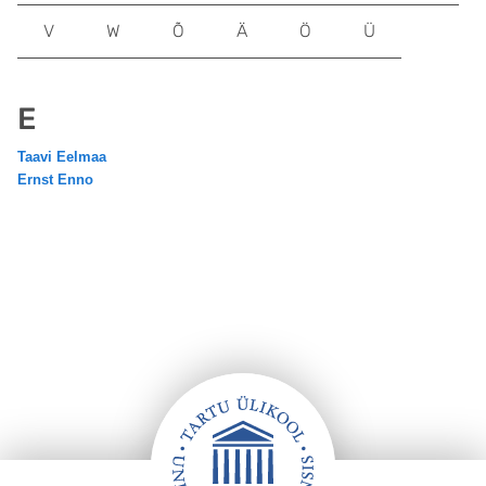
V
W
Õ
Ä
Ö
Ü
E
Taavi Eelmaa
Ernst Enno