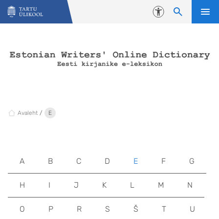
Liigu edasi põhisisu juurde
Juurdepääsetavus
Avaleht
E
A
B
C
D
E
F
G
H
I
J
K
L
M
N
O
P
R
S
Š
T
U