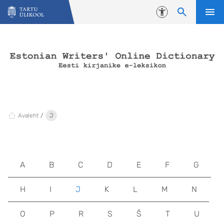
Liigu edasi põhisisu juurde
Juurdepääsetavus
Avaleht
J
A
B
C
D
E
F
G
H
I
J
K
L
M
N
O
P
R
S
Š
T
U