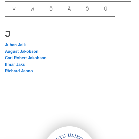
V
W
Õ
Ä
Ö
Ü
J
Juhan Jaik
August Jakobson
Carl Robert Jakobson
Ilmar Jaks
Richard Janno