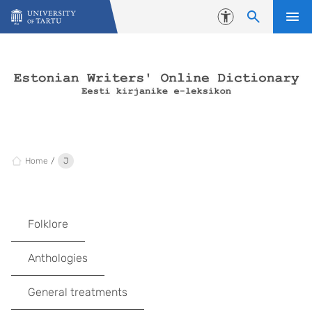
Skip to content
Accessibility
Home
J
Folklore
Anthologies
General treatments