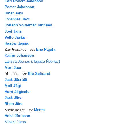
Carl Robert Jakobson
Peeter Jakobson
Ilmar Jaks
Johannes Jaks
Johann Voldemar Jannsen
Joel Jans
Vello Jaska
Kaspar Jassa
Ene Jermakov –
see
Ene Pajula
Katrin Johanson
Larissa Joonas (Лариса Йоонас)
Mart Juur
Aliis Jõe –
see
Elo Selirand
Jaak Jõerüüt
Mall Jõgi
Harri Jõgisalu
Jaak Järv
Risto Järv
Merle Jääger –
see
Merca
Helvi Jürisson
Mihkel Jürna