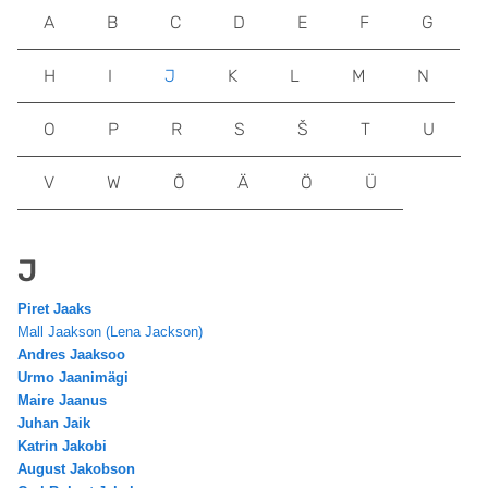
A
B
C
D
E
F
G
H
I
J
K
L
M
N
O
P
R
S
Š
T
U
V
W
Õ
Ä
Ö
Ü
J
Piret Jaaks
Mall Jaakson (Lena Jackson)
Andres Jaaksoo
Urmo Jaanimägi
Maire Jaanus
Juhan Jaik
Katrin Jakobi
August Jakobson