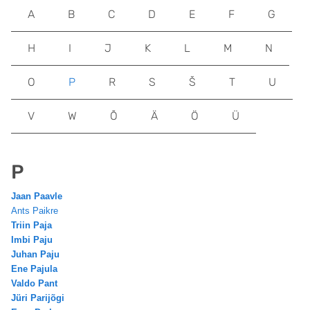
A
B
C
D
E
F
G
H
I
J
K
L
M
N
O
P
R
S
Š
T
U
V
W
Õ
Ä
Ö
Ü
P
Jaan Paavle
Ants Paikre
Triin Paja
Imbi Paju
Juhan Paju
Ene Pajula
Valdo Pant
Jüri Parijõgi