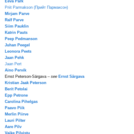
Eeva Park
Priit Parmakson (Прийт Пармаксон)
Mirjam Parve
Ralf Parve
Siim Pauklin
Katrin Pauts
Peep Pedmanson
Juhan Peegel
Leonora Peets
Jaan Pehk
Jaan Pert
Aino Pervik
Ernst Peterson-Särgava –
see
Ernst Särgava
Kristian Jaak Peterson
Berit Petolai
Epp Petrone
Carolina Pihelgas
Paavo Piik
Merlin Piirve
Lauri Pilter
Aare Pilv
Vaike Pilvistu