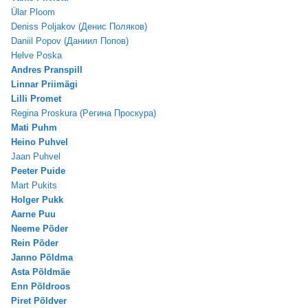
Ülar Ploom
Deniss Poljakov (Денис Поляков)
Daniil Popov (Даниил Попов)
Helve Poska
Andres Pranspill
Linnar Priimägi
Lilli Promet
Regina Proskura (Pегина Проскура)
Mati Puhm
Heino Puhvel
Jaan Puhvel
Peeter Puide
Mart Pukits
Holger Pukk
Aarne Puu
Neeme Põder
Rein Põder
Janno Põldma
Asta Põldmäe
Enn Põldroos
Piret Põldver