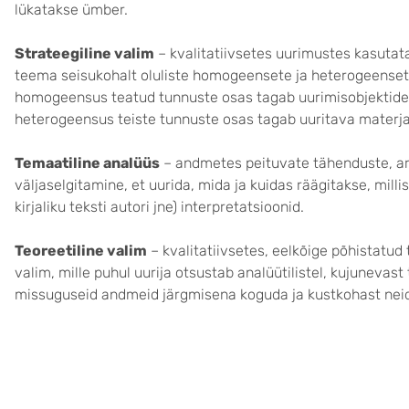
lükatakse ümber.
Strateegiline valim
– kvalitatiivsetes uurimustes kasutata
teema seisukohalt oluliste homogeensete ja heterogeenset
homogeensus teatud tunnuste osas tagab uurimisobjektide 
heterogeensus teiste tunnuste osas tagab uuritava materja
Temaatiline analüüs
– andmetes peituvate tähenduste, a
väljaselgitamine, et uurida, mida ja kuidas räägitakse, mill
kirjaliku teksti autori jne) interpretatsioonid.
Teoreetiline valim
– kvalitatiivsetes, eelkõige põhistatud
valim, mille puhul uurija otsustab analüütilistel, kujunevast 
missuguseid andmeid järgmisena koguda ja kustkohast neid