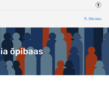
Juurde
Otsi sisu
ia õpibaas