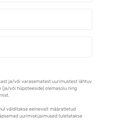
iast ja/või varasematest uurimustest lähtuv
 (ja/või hüpoteeside) olemasolu ning
mist.
hul välditakse eelnevalt määratletud
 täpsemad uurimisküsimused tuletatakse