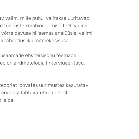
v valim, mille puhul valitakse uuritavad
e tunnuste kombineerimise teel; valimi
võrreldavuse hilisemas analüüsis; valimi
li tähendusliku mitmekesisuse.
rusaamade ehk teisisõnu teemade
ised on andmetelooja (intervjueeritava,
 teooriat loovates uurimustes kasutatav
teooriast lähtuvatel kaalutlustel,
 leida.