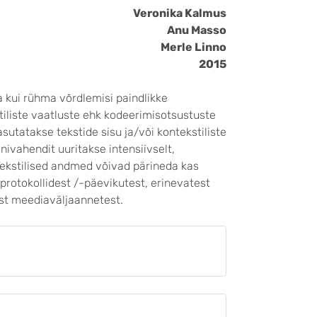
Veronika Kalmus
Anu Masso
Merle Linno
2015
a kui rühma võrdlemisi paindlikke
tiliste vaatluste ehk kodeerimisotsustuste
asutatakse tekstide sisu ja/või kontekstiliste
ivahendit uuritakse intensiivselt,
ekstilised andmed võivad pärineda kas
sprotokollidest /-päevikutest, erinevatest
st meediaväljaannetest.