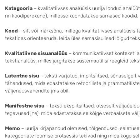
Kategooria
– kvalitatiivses analüüsis uurija loodud analüüt
nn koodiperekond), millesse koondatakse sarnased koodid.
Kood
– silt või märksõna, millega kvalitatiivses analüüsis 
tekstides orienteeruda, leida üles samasisulised lõigud teks
Kvalitatiivne sisuanalüüs
– kommunikatiivset konteksti ar
tekstianalüüs, milles järgitakse süstemaatilisi reegleid tek
Latentne sisu
– teksti varjatud, implitsiitsed, sõnaselgelt
tähendused, mida edastatakse retooriliste ja grammatiliste
väljendusvahendite jms abil.
Manifestne sisu
– teksti eksplitsiitsed, otseselt väljaöel
tegevused jne), mida edastatakse eelkõige verbaalsete väl
Memo
– uurija kirjapandud oletused, tõlgendused, seletus
kategooriate loomise protsessis tekivad ning mida kogu sell