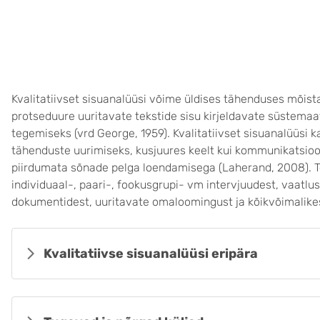
Kvalitatiivset sisuanalüüsi võime üldises tähenduses mõist
protseduure uuritavate tekstide sisu kirjeldavate süstemaa
tegemiseks (vrd George, 1959). Kvalitatiivset sisuanalüüsi k
tähenduste uurimiseks, kusjuures keelt kui kommunikatsioon
piirdumata sõnade pelga loendamisega (Laherand, 2008). T
individuaal-, paari-, fookusgrupi- vm intervjuudest, vaatlu
dokumentidest, uuritavate omaloomingust ja kõikvõimalike
Kvalitatiivse sisuanalüüsi eripära