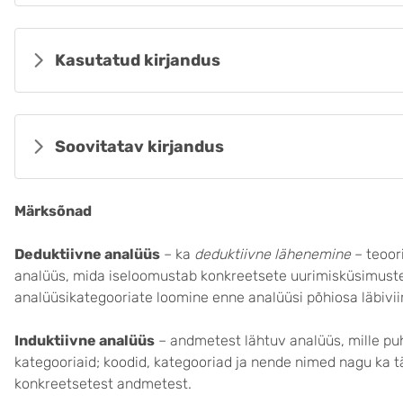
Kasutatud kirjandus
Soovitatav kirjandus
Märksõnad
Deduktiivne analüüs
– ka
deduktiivne lähenemine
– teoor
analüüs, mida iseloomustab konkreetsete uurimisküsimuste
analüüsikategooriate loomine enne analüüsi põhiosa läbivii
Induktiivne analüüs
– andmetest lähtuv analüüs, mille pu
kategooriaid; koodid, kategooriad ja nende nimed nagu ka
konkreetsetest andmetest.