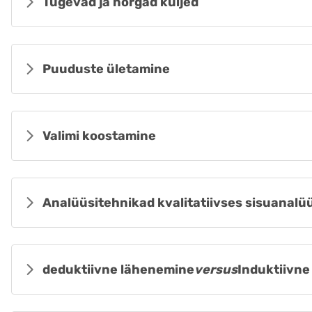
Tugevad ja nõrgad küljed
Puuduste ületamine
Valimi koostamine
Analüüsitehnikad kvalitatiivses sisuanalü
deduktiivne lähenemine
versus
Induktiivn