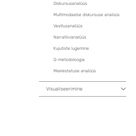
Diskursusanalüüs
Multimodaalse diskursuse analüüs
Vestlusanalüüs
Narratiivianalüüs
Kujutiste lugemine
Q-metodoloogia
Meelestatuse analüüs
Visualiseerimine