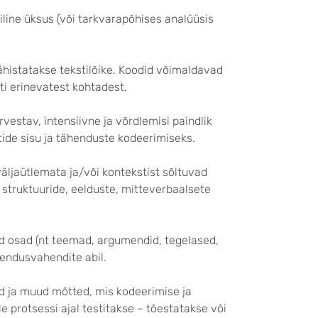
iline üksus (või tarkvarapõhises analüüsis
tähistatakse tekstilõike. Koodid võimaldavad
ti erinevatest kohtadest.
vestav, intensiivne ja võrdlemisi paindlik
stide sisu ja tähenduste kodeerimiseks.
 väljaütlemata ja/või kontekstist sõltuvad
 struktuuride, eelduste, mitteverbaalsete
dud osad (nt teemad, argumendid, tegelased,
jendusvahendite abil.
ed ja muud mõtted, mis kodeerimise ja
e protsessi ajal testitakse – tõestatakse või