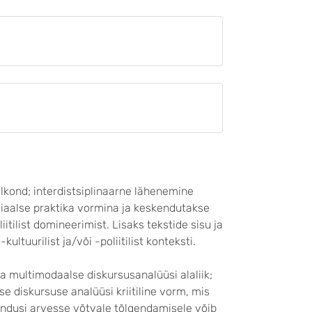
lkond; interdistsiplinaarne lähenemine
siaalse praktika vormina ja keskendutakse
itilist domineerimist. Lisaks tekstide sisu ja
ltuurilist ja/või -poliitilist konteksti.
 ja multimodaalse diskursusanalüüsi alaliik;
e diskursuse analüüsi kriitiline vorm, mis
ähendusi arvesse võtvale tõlgendamisele võib