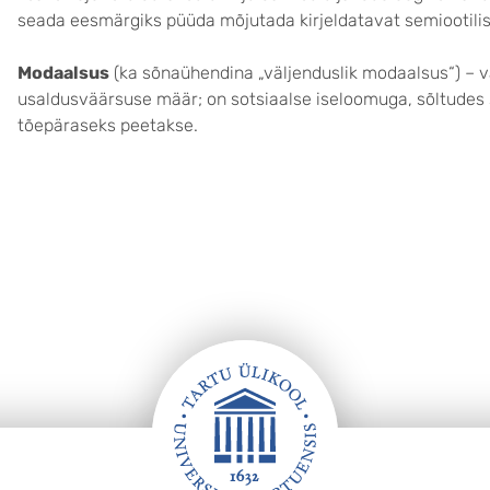
seada eesmärgiks püüda mõjutada kirjeldatavat semiootilist
Modaalsus
(ka sõnaühendina „väljenduslik modaalsus“) – v
usaldusväärsuse määr; on sotsiaalse iseloomuga, sõltudes s
tõepäraseks peetakse.