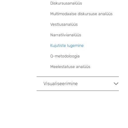
Diskursusanalüüs
Multimodaalse diskursuse analüüs
Vestlusanalüüs
Narratiivianalüüs
Kujutiste lugemine
Q-metodoloogia
Meelestatuse analüüs
Visualiseerimine