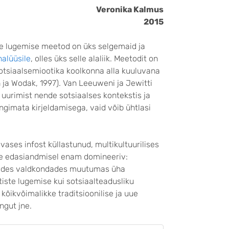
Veronika Kalmus
2015
te lugemise meetod on üks selgemaid ja
alüüsile
, olles üks selle alaliik. Meetodit on
otsiaalsemiootika koolkonna alla kuuluvana
h ja Wodak, 1997). Van Leeuweni ja Jewitti
 uurimist nende sotsiaalses kontekstis ja
tingimata kirjeldamisega, vaid võib ühtlasi
vases infost küllastunud, multikultuurilises
te edasiandmisel enam domineeriv:
ikides valdkondades muutumas üha
iste lugemise kui sotsiaalteadusliku
kõikvõimalikke traditsioonilise ja uue
ngut jne.