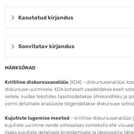
Kasutatud kirjandus
Soovitatav kirjandus
MÄRKSÕNAD
Kriitiline diskursusanalüüs
(KDA)
–
diskursusanalüüsi koo
diskursuse uurimisele. KDA kohaselt vaadeldakse keelt sot
sellele, kuidas tekstides taastoodetakse ühiskondlikku ja poli
vormi detailsele analüüsile tõlgendatakse diskursuse sotsio-ku
Kujutiste lugemise meetod
– kriitilise diskursusanalüüsi
kujutiste uurimine nende sotsiaalses kontekstis ehk visuaals
lisaks kujutiste detailsele kirjeldamisele ja ideoloogilisi t