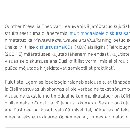
Gunther Kressi ja Theo van Leeuweni väljatöötatud kujutis
struktureeritumaid lähenemisi
multimodaalsele diskursusan
nimetatud ka
visuaalse diskursuse analüüsiks
ning loetud s
üheks kriitilise
diskursusanalüüsi
(KDA)
alaliigiks (Faircloug
(2001: 3) määratluses kujutab lähenemine endast „kujutiste
visuaalse diskursuse analüüsi kriitilist vormi, mis ei piirdu 
püüda mõjutada kirjeldatavat semiootilist praktikat“.
Kujutiste lugemise ideoloogia rajaneb eeldusele, et tänapäe
ja üleilmastuvas ühiskonnas ei ole verbaalne tekst sõnumi
visuaalne tekst ja multimodaalne kommunikatsioon on kõ
olulisemaks, nüansi- ja väljendusrikkamaks. Sestap on kujut
analüüsimeetodi kasutusala äärmiselt lai, hõlmates näiteks 
meedia tekste, reklaame, õppemeediat, inimeste omaloomi