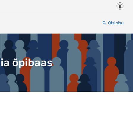
Juurde
Otsi sisu
ia õpibaas