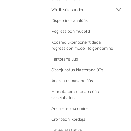
Võrdlusülesanded
Dispersioonanalüüs
Regressioonimudelid
Koosmõjukomponentidega
regressioonimudeli tõlgendamine
Faktoranalüüs
Sissejuhatus klasteranalüüsi
Aegrea esmasanalüüs
Mitmetasemelise analüüsi
sissejuhatus
Andmete kaalumine
Cronbachi kordaja
Bayesi statistika