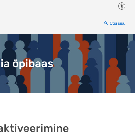
Juurde
Otsi sisu
ia õpibaas
aktiveerimine