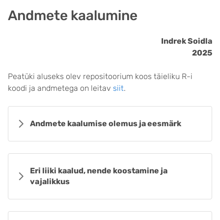
Andmete kaalumine
Indrek Soidla
2025
Peatüki aluseks olev repositoorium koos täieliku R-i
koodi ja andmetega on leitav
siit
.
Andmete kaalumise olemus ja eesmärk
Eri liiki kaalud, nende koostamine ja
vajalikkus