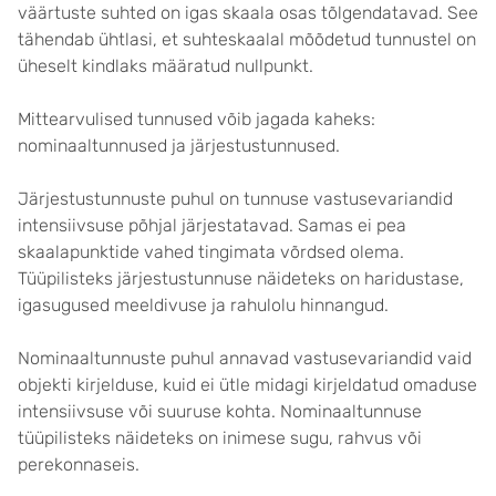
väärtuste suhted on igas skaala osas tõlgendatavad. See
tähendab ühtlasi, et suhteskaalal mõõdetud tunnustel on
üheselt kindlaks määratud nullpunkt.
Mittearvulised tunnused võib jagada kaheks:
nominaaltunnused ja järjestustunnused.
Järjestustunnuste puhul on tunnuse vastusevariandid
intensiivsuse põhjal järjestatavad. Samas ei pea
skaalapunktide vahed tingimata võrdsed olema.
Tüüpilisteks järjestustunnuse näideteks on haridustase,
igasugused meeldivuse ja rahulolu hinnangud.
Nominaaltunnuste puhul annavad vastusevariandid vaid
objekti kirjelduse, kuid ei ütle midagi kirjeldatud omaduse
intensiivsuse või suuruse kohta. Nominaaltunnuse
tüüpilisteks näideteks on inimese sugu, rahvus või
perekonnaseis.