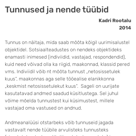
Tunnused ja nende tüübid
Kadri Rootalu
2014
Tunnus on näitaja, mida saab mõõta kõigil uurimisalustel
objektidel. Sotsiaalteadustes on nendeks objektideks
enamasti inimesed (indiviidid, vastajad, respondendid),
kuid need võivad olla ka riigid, maakonnad, klassid pered
vms. Indiviidil võib nt mõõta tunnust „netosissetulek
kuus“, maakonnas aga selle tööealise elanikkonna
„keskmist netosissetulekut kuus“. Sageli on uurijate
kasutatavad andmed saadud küsitlustega. Sel juhul
võime mõelda tunnustest kui küsimustest, millele
vastajad oma vastused on andnud.
Andmeanalüüsi otstarbeks võib tunnuseid jagada
vastavalt nende tüübile arvulisteks tunnusteks