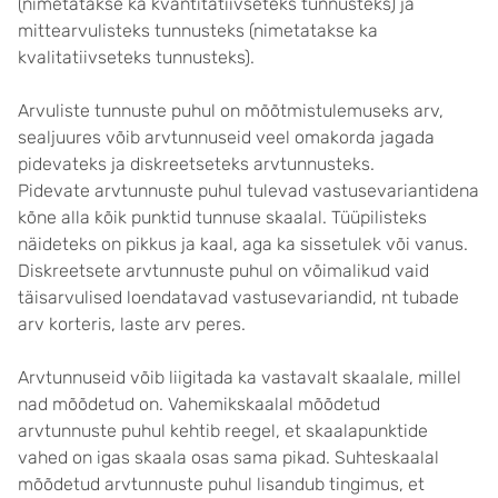
(nimetatakse ka kvantitatiivseteks tunnusteks) ja
mittearvulisteks tunnusteks (nimetatakse ka
kvalitatiivseteks tunnusteks).
Arvuliste tunnuste puhul on mõõtmistulemuseks arv,
sealjuures võib arvtunnuseid veel omakorda jagada
pidevateks ja diskreetseteks arvtunnusteks.
Pidevate arvtunnuste puhul tulevad vastusevariantidena
kõne alla kõik punktid tunnuse skaalal. Tüüpilisteks
näideteks on pikkus ja kaal, aga ka sissetulek või vanus.
Diskreetsete arvtunnuste puhul on võimalikud vaid
täisarvulised loendatavad vastusevariandid, nt tubade
arv korteris, laste arv peres.
Arvtunnuseid võib liigitada ka vastavalt skaalale, millel
nad mõõdetud on. Vahemikskaalal mõõdetud
arvtunnuste puhul kehtib reegel, et skaalapunktide
vahed on igas skaala osas sama pikad. Suhteskaalal
mõõdetud arvtunnuste puhul lisandub tingimus, et