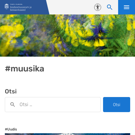
Liigu edasi põhisisu juurde
Juurdepääsetavus
#muusika
Otsi
Otsi
#Uudis