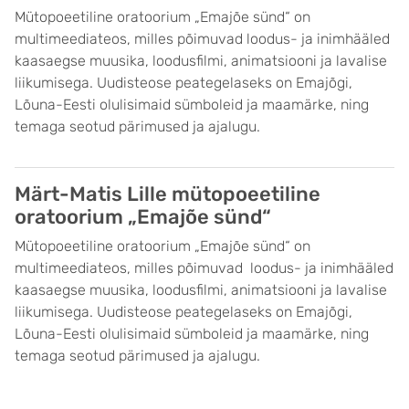
Mütopoeetiline oratoorium „Emajõe sünd“ on
multimeediateos, milles põimuvad loodus- ja inimhääled
kaasaegse muusika, loodusfilmi, animatsiooni ja lavalise
liikumisega. Uudisteose peategelaseks on Emajõgi,
Lõuna-Eesti olulisimaid sümboleid ja maamärke, ning
temaga seotud pärimused ja ajalugu.
Märt-Matis Lille mütopoeetiline
oratoorium „Emajõe sünd“
Mütopoeetiline oratoorium „Emajõe sünd“ on
multimeediateos, milles põimuvad loodus- ja inimhääled
kaasaegse muusika, loodusfilmi, animatsiooni ja lavalise
liikumisega. Uudisteose peategelaseks on Emajõgi,
Lõuna-Eesti olulisimaid sümboleid ja maamärke, ning
temaga seotud pärimused ja ajalugu.