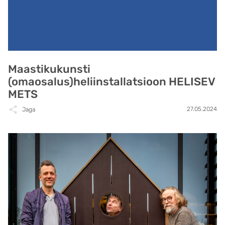
Maastikukunsti
(omaosalus)heliinstallatsioon HELISEV
METS
27.05.2024
Jaga