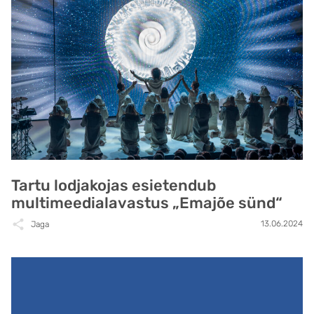
Tartu lodjakojas esietendub
multimeedialavastus „Emajõe sünd“
13.06.2024
Jaga