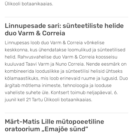
Ülikooli botaanikaaias.
Linnupesade sari: sünteetiliste helide
duo Varm & Correia
Linnupesas loob duo Varm & Correia võnkelise
keskkonna, kus ühendatakse loomulikud ja sünteetilised
helid. Rahvusvahelise duo Varm & Correia koosseisu
kuuluvad Taavi Varm ja Nuno Correia. Nende eesmärk on
kombineerida looduslikke ja sünteetilisi helisid ühtseks
kõlamaastikuks, mis loob erinevaid ruume ja lugusid. Duo
ärgitab mõtlema inimeste, tehnoloogia ja looduse
vaheliste suhete üle. Kontsert toimub neljapäeval, 6.
juunil kell 21 Tartu Ülikooli botaanikaaias.
Märt-Matis Lille mütopoeetiline
oratoorium „Emajõe sünd“