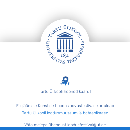
Jalus
Tartu Ülikooli hooned kaardil
Ellujäämise Kunstide Loodusloovusfestivali korraldab
Tartu Ülikooli loodusmuuseum ja botaanikaaed
Võta meiega ühendust loodusfestival@ut.ee