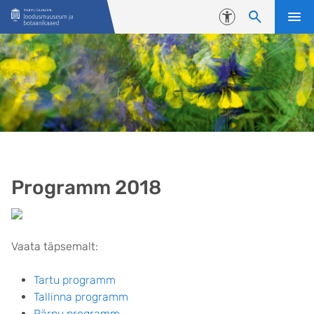
Liigu edasi põhisisu juurde
Juurdepääsetavus
Programm 2018
Vaata täpsemalt:
Tartu programm
Tallinna programm
Pärnu programm