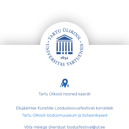
Jalus
Tartu Ülikooli hooned kaardil
Ellujäämise Kunstide Loodusloovusfestivali korraldab
Tartu Ülikooli loodusmuuseum ja botaanikaaed
Võta meiega ühendust loodusfestival@ut.ee