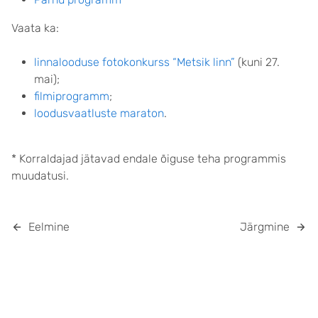
Vaata ka:
linnalooduse fotokonkurss “Metsik linn”
(kuni 27.
mai);
filmiprogramm
;
loodusvaatluste maraton
.
* Korraldajad jätavad endale õiguse teha programmis
muudatusi.
Eelmine
Järgmine