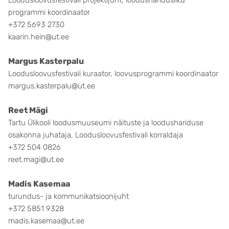
Loodusloovusfestivali projektijuht, loodusharidusliku
programmi koordinaator
+372 5693 2730
kaarin.hein@ut.ee
Margus Kasterpalu
Loodusloovusfestivali kuraator, loovusprogrammi koordinaator
margus.kasterpalu@ut.ee
Reet Mägi
Tartu Ülikooli loodusmuuseumi näituste ja loodushariduse
osakonna juhataja, Loodusloovusfestivali korraldaja
+372 504 0826
reet.magi@ut.ee
Madis Kasemaa
turundus- ja kommunikatsioonijuht
+372 5851 9328
madis.kasemaa@ut.ee