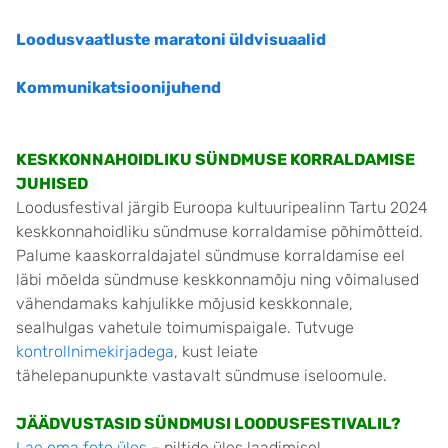
Loodusvaatluste maratoni üldvisuaalid
Kommunikatsioonijuhend
KESKKONNAHOIDLIKU SÜNDMUSE KORRALDAMISE
JUHISED
Loodusfestival järgib Euroopa kultuuripealinn Tartu 2024
keskkonnahoidliku sündmuse korraldamise põhimõtteid.
Palume kaaskorraldajatel sündmuse korraldamise eel
läbi mõelda sündmuse keskkonnamõju ning võimalused
vähendamaks kahjulikke mõjusid keskkonnale,
sealhulgas vahetule toimumispaigale. Tutvuge
kontrollnimekirjadega
, kust leiate
tähelepanupunkte vastavalt sündmuse iseloomule.
JÄÄDVUSTASID SÜNDMUSI LOODUSFESTIVALIL?
Lae oma foto üles
– piltide üles laadimisel