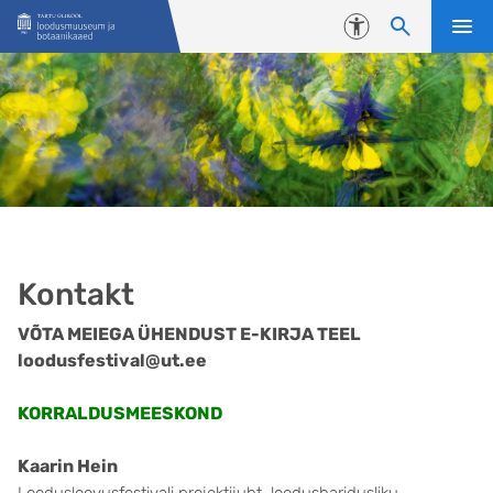
Liigu edasi põhisisu juurde
Juurdepääsetavus
Kontakt
VÕTA MEIEGA ÜHENDUST E-KIRJA TEEL
loodusfestival@ut.ee
KORRALDUSMEESKOND
Kaarin Hein