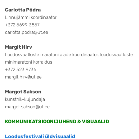
Carlotta Põdra
Linnujämmi koordinaator
+372 5699 3857
carlotta.podra@ut.ee
Margit Hirv
Loodusvaatluste maratoni alade koordinaator, loodusvaatluste
minimaratoni korraldus
+372 523 9736
margit.hirv@ut.ee
Margot Sakson
kunstnik-kujundaja
margot.sakson@ut.ee
KOMMUNIKATSIOONIJUHEND & VISUAALID
Loodusfestivali üldvisuaalid