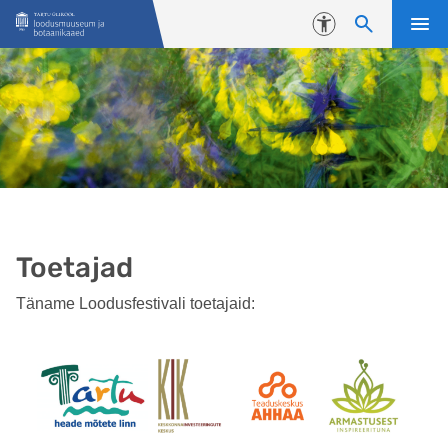
Liigu edasi põhisisu juurde
Juurdepääsetavus
Toetajad
Täname Loodusfestivali toetajaid: