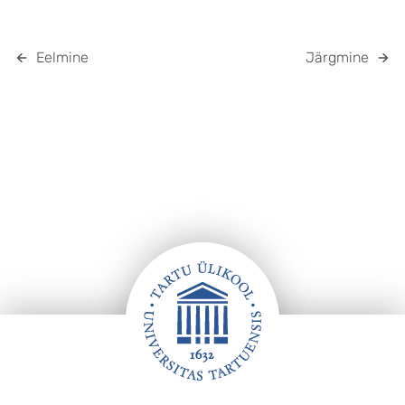
Eelmine
Järgmine
Jalus