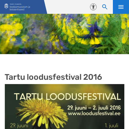
Liigu edasi põhisisu juurde
Juurdepääsetavus
Tartu loodusfestival 2016