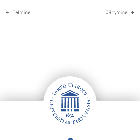
Eelmine
Järgmine
Jalus