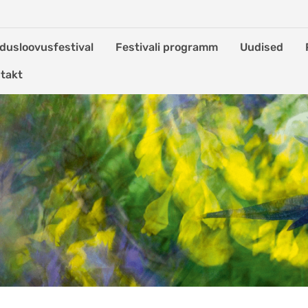
dusloovusfestival
Festivali programm
Uudised
takt