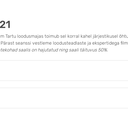
21
mm Tartu loodusmajas toimub sel korral kahel järjestikusel õht
 Pärast seanssi vestleme loodusteadlaste ja ekspertidega fil
stekohad saalis on hajutatud ning saali täituvus 50%.