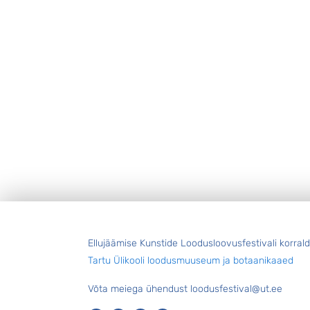
Jalus
Ellujäämise Kunstide Loodusloovusfestivali korral
Tartu Ülikooli loodusmuuseum ja botaanikaaed
Võta meiega ühendust loodusfestival@ut.ee