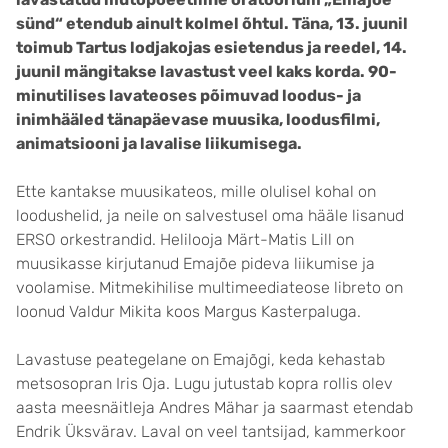
sünd“ etendub ainult kolmel õhtul. Täna, 13. juunil
toimub Tartus lodjakojas esietendus ja reedel, 14.
juunil mängitakse lavastust veel kaks korda. 90-
minutilises lavateoses põimuvad loodus- ja
inimhääled tänapäevase muusika, loodusfilmi,
animatsiooni ja lavalise liikumisega.
Ette kantakse muusikateos, mille olulisel kohal on
loodushelid, ja neile on salvestusel oma hääle lisanud
ERSO orkestrandid. Helilooja Märt-Matis Lill on
muusikasse kirjutanud Emajõe pideva liikumise ja
voolamise. Mitmekihilise multimeediateose libreto on
loonud Valdur Mikita koos Margus Kasterpaluga.
Lavastuse peategelane on Emajõgi, keda kehastab
metsosopran Iris Oja. Lugu jutustab kopra rollis olev
aasta meesnäitleja Andres Mähar ja saarmast etendab
Endrik Üksvärav. Laval on veel tantsijad, kammerkoor