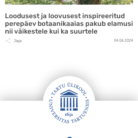
Loodusest ja loovusest inspireeritud
perepäev botaanikaaias pakub elamusi
nii väikestele kui ka suurtele
04.06.2024
Jaga
Jalus