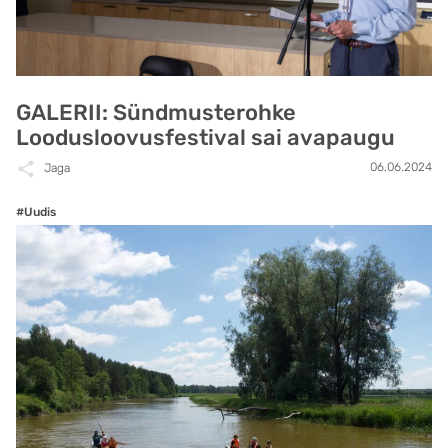
GALERII: Sündmusterohke
Loodusloovusfestival sai avapaugu
06.06.2024
Jaga
#Uudis