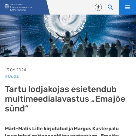
Liigu edasi põhisisu juurde
Juurdepääsetavus
13.06.2024
#Uudis
Tartu lodjakojas esietendub
multimeedialavastus „Emajõe
sünd“
Märt-Matis Lille kirjutatud ja Margus Kasterpalu
lavastatud mütopoeetiline oratoorium „Emajõe