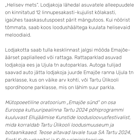
„Helisev mets“. Lodjakoja lähedal asuvatele alleepuudele
on kinnitatud 12 linnupesakasti-kujulist kõlakasti,
igaühes taaskasutuspoest pärit mängutoos. Kui nöörist
tõmmata, saab koos loodushäältega kuulata helisevaid
meloodiaid.
Lodjakotta saab tulla kesklinnast jalgsi mööda Emajõe-
äärset paplialleed või rattaga. Rattaparklad asuvad
lodjakoja ees ja Ujula tn autoparklas. Autoga tulijad
saavad auto jätta lodjakoja juurde Emajõe ranna Ujula tn
parklasse, kus on väike arv kohti, või Tartu Ülikooli
spordihoone parklasse, mis on lähim suur parkla.
Mütopoeetiline oratoorium „Emajõe sünd“ on osa
Euroopa kultuuripealinna Tartu 2024 põhiprogrammi
kuuluvast Ellujäämise Kunstide loodusloovusfestivalist,
mida korraldab Tartu Ülikooli loodusmuuseum ja
botaanikaaed. Teose aitavad lavale tuua SA Tartu 2024,
Eesti Kultuurkapital ja Kultuuriministeerium.