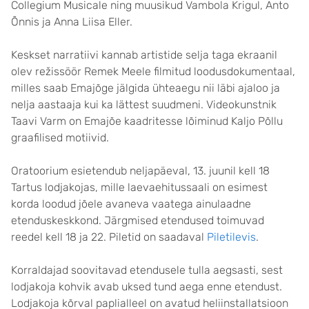
Collegium Musicale ning muusikud Vambola Krigul, Anto
Õnnis ja Anna Liisa Eller.
Keskset narratiivi kannab artistide selja taga ekraanil
olev režissöör Remek Meele filmitud loodusdokumentaal,
milles saab Emajõge jälgida ühteaegu nii läbi ajaloo ja
nelja aastaaja kui ka lättest suudmeni. Videokunstnik
Taavi Varm on Emajõe kaadritesse lõiminud Kaljo Põllu
graafilised motiivid.
Oratoorium esietendub neljapäeval, 13. juunil kell 18
Tartus lodjakojas, mille laevaehitussaali on esimest
korda loodud jõele avaneva vaatega ainulaadne
etenduskeskkond. Järgmised etendused toimuvad
reedel kell 18 ja 22. Piletid on saadaval
Piletilevis
.
Korraldajad soovitavad etendusele tulla aegsasti, sest
lodjakoja kohvik avab uksed tund aega enne etendust.
Lodjakoja kõrval paplialleel on avatud heliinstallatsioon