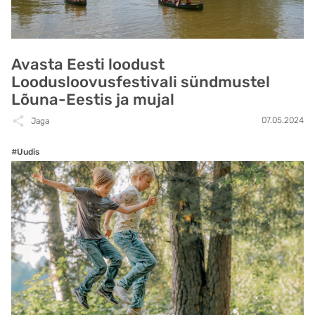
Avasta Eesti loodust
Loodusloovusfestivali sündmustel
Lõuna-Eestis ja mujal
07.05.2024
Jaga
#Uudis