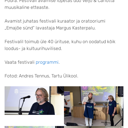
Põdra. Festivali avamise lõpetas duo Veljo & Carlotta
muusikaline etteaste.
Avamist juhatas festivali kuraator ja oratooriumi
„Emajõe sünd“ lavastaja Margus Kasterpalu.
Festivalil toimub üle 40 ürituse, kuhu on oodatud kõik
loodus- ja kultuurihuvilised.
Vaata festivali
programmi
.
Fotod: Andres Tennus, Tartu Ülikool.