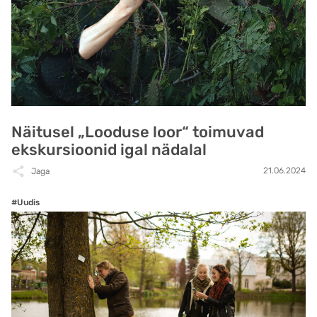
Näitusel „Looduse loor“ toimuvad
ekskursioonid igal nädalal
21.06.2024
Jaga
#Uudis