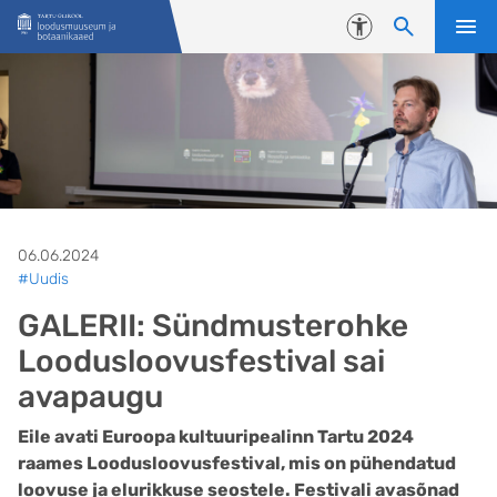
Liigu edasi põhisisu juurde
Juurdepääsetavus
06.06.2024
#Uudis
GALERII: Sündmusterohke
Loodusloovusfestival sai
avapaugu
Eile avati Euroopa kultuuripealinn Tartu 2024
raames Loodusloovusfestival, mis on pühendatud
loovuse ja elurikkuse seostele. Festivali avasõnad