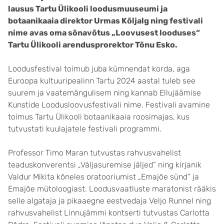
lausus Tartu Ülikooli loodusmuuseumi ja
botaanikaaia direktor Urmas Kõljalg ning festivali
nime avas oma sõnavõtus „Loovusest looduses“
Tartu Ülikooli arendusprorektor Tõnu Esko.
Loodusfestival toimub juba kümnendat korda, aga
Euroopa kultuuripealinn Tartu 2024 aastal tuleb see
suurem ja vaatemängulisem ning kannab Ellujäämise
Kunstide Loodusloovusfestivali nime. Festivali avamine
toimus Tartu Ülikooli botaanikaaia roosimajas, kus
tutvustati kuulajatele festivali programmi.
Professor Timo Maran tutvustas rahvusvahelist
teaduskonverentsi „Väljasuremise jäljed“ ning kirjanik
Valdur Mikita kõneles oratooriumist „Emajõe sünd“ ja
Emajõe mütoloogiast. Loodusvaatluste maratonist rääkis
selle algataja ja pikaaegne eestvedaja Veljo Runnel ning
rahvusvahelist Linnujämmi kontserti tutvustas Carlotta