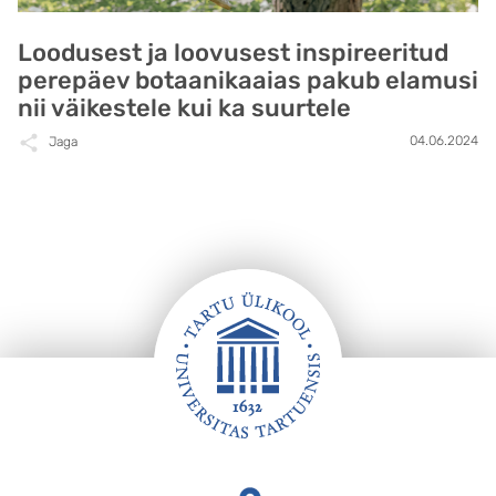
Loodusest ja loovusest inspireeritud
perepäev botaanikaaias pakub elamusi
nii väikestele kui ka suurtele
04.06.2024
Jaga
Jalus