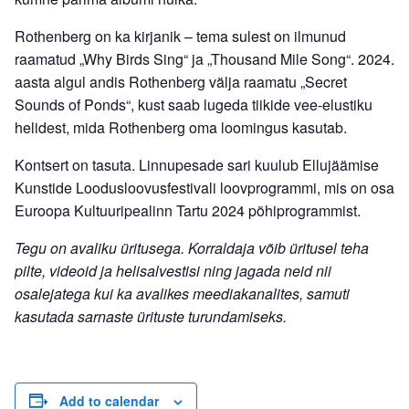
Rothenberg on ka kirjanik – tema sulest on ilmunud
raamatud „Why Birds Sing“ ja „Thousand Mile Song“. 2024.
aasta algul andis Rothenberg välja raamatu „Secret
Sounds of Ponds“, kust saab lugeda tiikide vee-elustiku
helidest, mida Rothenberg oma loomingus kasutab.
Kontsert on tasuta. Linnupesade sari kuulub Ellujäämise
Kunstide Loodusloovusfestivali loovprogrammi, mis on osa
Euroopa Kultuuripealinn Tartu 2024 põhiprogrammist.
Tegu on avaliku üritusega. Korraldaja võib üritusel teha
pilte, videoid ja helisalvestisi ning jagada neid nii
osalejatega kui ka avalikes meediakanalites, samuti
kasutada sarnaste ürituste turundamiseks.
Add to calendar