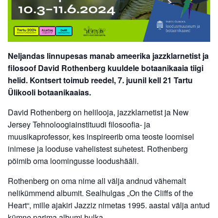
Neljandas linnupesas manab ameerika jazzklarnetist ja
filosoof David Rothenberg kuuldele botaanikaaia tiigi
helid. Kontsert toimub reedel, 7. juunil kell 21 Tartu
Ülikooli botaanikaaias.
David Rothenberg on helilooja, jazzklarnetist ja New
Jersey Tehnoloogiainstituudi filosoofia- ja
muusikaprofessor, kes inspireerib oma teoste loomisel
inimese ja looduse vahelistest suhetest. Rothenberg
põimib oma loomingusse loodushääli.
Rothenberg on oma nime all välja andnud vähemalt
nelikümmend albumit. Sealhulgas „On the Cliffs of the
Heart“, mille ajakiri Jazziz nimetas 1995. aastal välja antud
kümne parima albumi hulka.