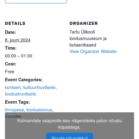
DETAILS
ORGANIZER
Tartu Ülikooli
Date:
loodusmuuseum ja
8. juuni 2024
botaanikaaed
Time:
View Organizer Website
00:00 – 01:30
Cost:
Free
Event Categories:
kontsert
,
kultuurihuvilisele
,
loodushuvilisele
Event Tags:
linnupesa
,
loodusloovus
,
muusika
Kolmandate osapoolte sisu nägemiseks palun nõustu
küpsistega.
Muuda nõusolekut