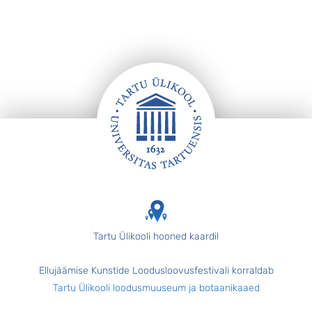
Jalus
Tartu Ülikooli hooned kaardil
Ellujäämise Kunstide Loodusloovusfestivali korraldab
Tartu Ülikooli loodusmuuseum ja botaanikaaed