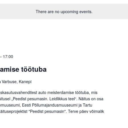
There are no upcoming events.
–
17:00
damise töötuba
m
Varbuse, Kanepi
aaskasutusvahenditest auto meisterdamise töötuba, mis
äitusel „Peedist pesumasin. Leidlikkus teel“. Näitus on osa
emuuseumi, Eesti Põllumajandusmuuseumi ja Tartu
ituseprojektist "Peedist pesumasin". Terve päev võimalik