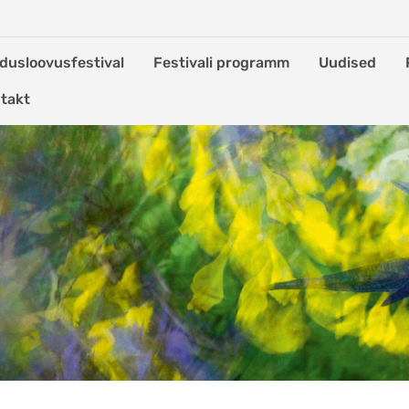
dusloovusfestival
Festivali programm
Uudised
takt