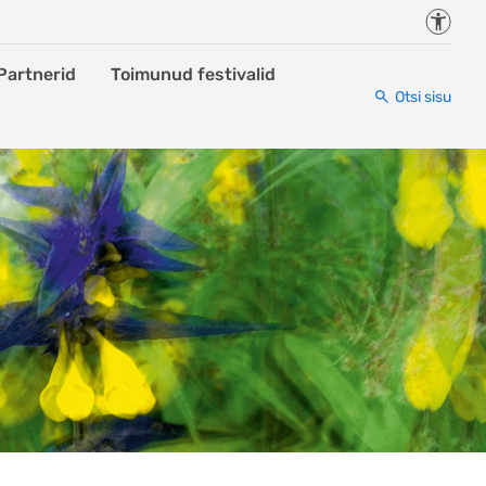
Juurde
Partnerid
Toimunud festivalid
Otsi sisu