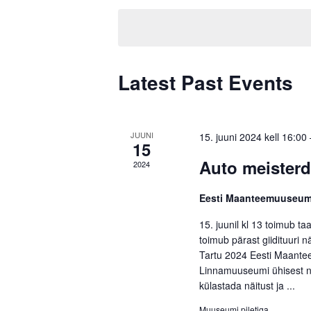
Navigation
Keyword.
date.
Latest Past Events
JUUNI
15. juuni 2024 kell 16:00
15
Auto meister
2024
Eesti Maanteemuuseu
15. juunil kl 13 toimub t
toimub pärast giidituuri n
Tartu 2024 Eesti Maante
Linnamuuseumi ühisest nä
külastada näitust ja ...
Muuseumi piletiga