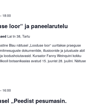
–
18:00
se loor“ ja paneelarutelu
kaaed
Lai tn 38, Tartu
stine Blau näitusel „Looduse loor“ uuritakse praeguse
mitmesuguste dokumentide, illusioonide ja jutustuste abil
ja loodushoiutavasid. Kuraator Fanny Weinquini kokku
kooli botaanikaaias avatud 15. juunist 28. juulini. Näituse
–
16:00
tusel „Peedist pesumasin.