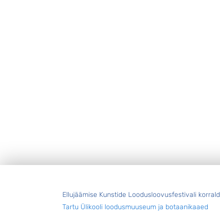
Jalus
Ellujäämise Kunstide Loodusloovusfestivali korral
Tartu Ülikooli loodusmuuseum ja botaanikaaed