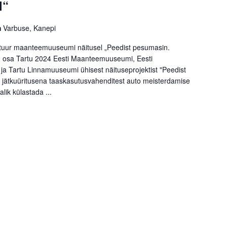
l“
m
Varbuse, Kanepi
idituur maanteemuuseumi näitusel „Peedist pesumasin.
 on osa Tartu 2024 Eesti Maanteemuuseumi, Eesti
 Tartu Linnamuuseumi ühisest näituseprojektist "Peedist
 jätkuüritusena taaskasutusvahenditest auto meisterdamise
lik külastada ...