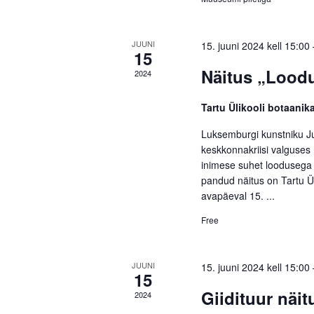
JUUNI
15. juuni 2024 kell 15:00
15
Näitus „Loodu
2024
Tartu Ülikooli botaani
Luksemburgi kunstniku Ju
keskkonnakriisi valguses 
inimese suhet loodusega 
pandud näitus on Tartu Üli
avapäeval 15. ...
Free
JUUNI
15. juuni 2024 kell 15:00
15
Giidituur näi
2024