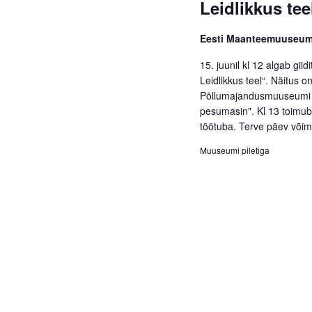
Leidlikkus tee
Eesti Maanteemuuseu
15. juunil kl 12 algab gi
Leidlikkus teel“. Näitus
Põllumajandusmuuseumi ja
pesumasin". Kl 13 toimub
töötuba. Terve päev võima
Muuseumi piletiga