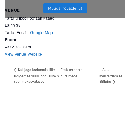
Muuda nõusolekut
VENUE
Tartu Ülikooli botaanikaaed
Lai tn 38
Tartu
,
Eesti
+ Google Map
Phone
+372 737 6180
View Venue Website
Auto
Kuhjaga kodumaist lilleilu! Ekskursioonid
Kõrgemäe talus looduslike niidutaimede
meisterdamise
seemnekasvatusse
töötuba