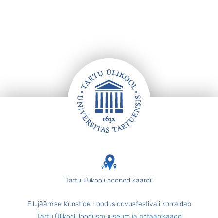
Jalus
Tartu Ülikooli hooned kaardil
Ellujäämise Kunstide Loodusloovusfestivali korraldab
Tartu Ülikooli loodusmuuseum ja botaanikaaed