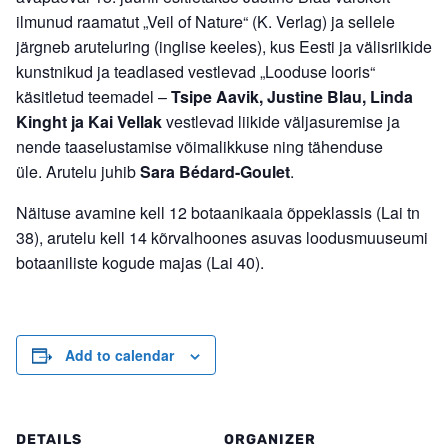
ilmunud raamatut
„
Veil of Nature“ (K. Verlag)
ja sellele
järgneb aruteluring (inglise keeles), kus Eesti ja välisriikide
kunstnikud ja teadlased vestlevad „Looduse looris“
käsitletud teemadel –
Tsipe Aavik, Justine Blau, Linda
Kinght ja Kai Vellak
vestlevad liikide väljasuremise ja
nende taaselustamise võimalikkuse ning tähenduse
üle
.
Arutelu juhib
Sara Bédard-Goulet
.
Näituse avamine kell 12 botaanikaaia õppeklassis (Lai tn
38), arutelu kell 14 kõrvalhoones asuvas loodusmuuseumi
botaaniliste kogude majas (Lai 40).
Add to calendar
DETAILS
ORGANIZER