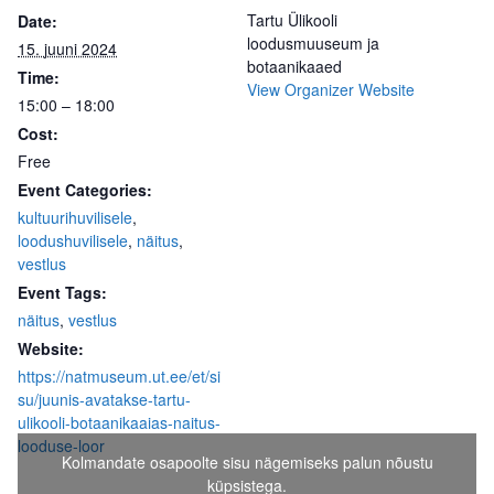
Tartu Ülikooli
Date:
loodusmuuseum ja
15. juuni 2024
botaanikaaed
Time:
View Organizer Website
15:00 – 18:00
Cost:
Free
Event Categories:
kultuurihuvilisele
,
loodushuvilisele
,
näitus
,
vestlus
Event Tags:
näitus
,
vestlus
Website:
https://natmuseum.ut.ee/et/si
su/juunis-avatakse-tartu-
ulikooli-botaanikaaias-naitus-
looduse-loor
Kolmandate osapoolte sisu nägemiseks palun nõustu
küpsistega.