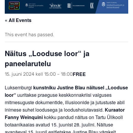
« All Events
This event has passed.
Näitus „Looduse loor“ ja
paneelarutelu
FREE
15. juuni 2024 kell 15:00
–
18:00
Luksemburgi
kunstniku Justine Blau näitusel „Looduse
loor“
uuritakse praeguse keskkonnakriisi valguses
mitmesuguste dokumentide, illusioonide ja jutustuste abil
inimese suhet loodusega ja loodushoiutavasid.
Kuraator
Fanny Weinquini
kokku pandud näitus on Tartu Ülikooli
botaanikaaias avatud 15. juunist 28. juulini. Näituse
avapäeval 15. juunil esitletakse Justine Blau värskelt