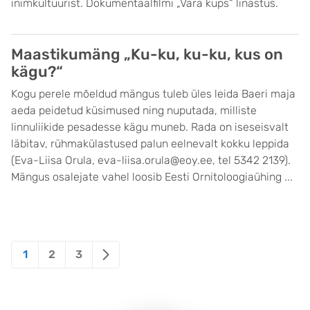
inimkultuurist. Dokumentaalfilmi „Vara küps“ linastus.
Maastikumäng „Ku-ku, ku-ku, kus on
kägu?“
Kogu perele mõeldud mängus tuleb üles leida Baeri maja
aeda peidetud küsimused ning nuputada, milliste
linnuliikide pesadesse kägu muneb. Rada on iseseisvalt
läbitav, rühmakülastused palun eelnevalt kokku leppida
(Eva-Liisa Orula, eva-liisa.orula@eoy.ee, tel 5342 2139).
Mängus osalejate vahel loosib Eesti Ornitoloogiaühing ...
Posts
1
2
3
pagination