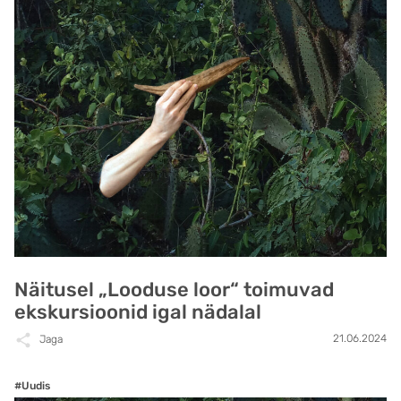
Näitusel „Looduse loor“ toimuvad
ekskursioonid igal nädalal
21.06.2024
Jaga
#Uudis