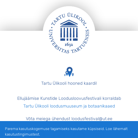
Jalus
Tartu Ülikooli hooned kaardil
Ellujäämise Kunstide Loodusloovusfestivali korraldab
Tartu Ülikooli loodusmuuseum ja botaanikaaed
Võta meiega ühendust loodusfestival@ut.ee
Parema kasutuskogemuse tagamiseks kasutame küpsiseid. Loe lähemalt
Facebook
Facebook
Facebook
Instagram
kasutustingimustest.