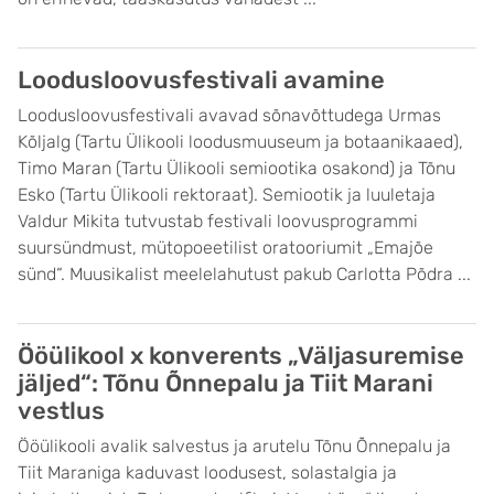
Loodusloovusfestivali avamine
Loodusloovusfestivali avavad sõnavõttudega Urmas
Kõljalg (Tartu Ülikooli loodusmuuseum ja botaanikaaed),
Timo Maran (Tartu Ülikooli semiootika osakond) ja Tõnu
Esko (Tartu Ülikooli rektoraat). Semiootik ja luuletaja
Valdur Mikita tutvustab festivali loovusprogrammi
suursündmust, mütopoeetilist oratooriumit „Emajõe
sünd“. Muusikalist meelelahutust pakub Carlotta Põdra ...
Ööülikool x konverents „Väljasuremise
jäljed“: Tõnu Õnnepalu ja Tiit Marani
vestlus
Ööülikooli avalik salvestus ja arutelu Tõnu Õnnepalu ja
Tiit Maraniga kaduvast loodusest, solastalgia ja