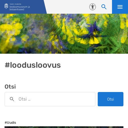
Liigu edasi põhisisu juurde
Juurdepääsetavus
#loodusloovus
Otsi
Otsi
#Uudis