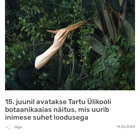
15. juunil avatakse Tartu Ülikooli
botaanikaaias näitus, mis uurib
inimese suhet loodusega
14.06.2024
Jaga