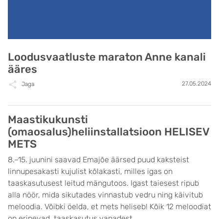
Loodusvaatluste maraton Anne kanali
ääres
27.05.2024
Jaga
Maastikukunsti
(omaosalus)heliinstallatsioon HELISEV
METS
8.–15. juunini saavad Emajõe äärsed puud kaksteist
linnupesakasti kujulist kõlakasti, milles igas on
taaskasutusest leitud mängutoos. Igast taiesest ripub
alla nöör, mida sikutades vinnastub vedru ning käivitub
meloodia. Võibki öelda, et mets heliseb! Kõik 12 meloodiat
on erinevad, taaskasutus vanadest ...