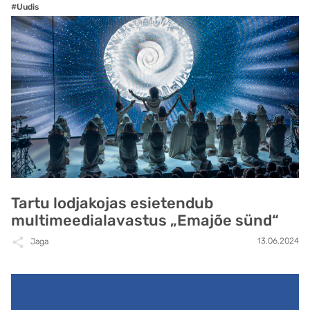
#Uudis
Tartu lodjakojas esietendub
multimeedialavastus „Emajõe sünd“
13.06.2024
Jaga