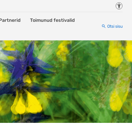
Juurde
Partnerid
Toimunud festivalid
Otsi sisu