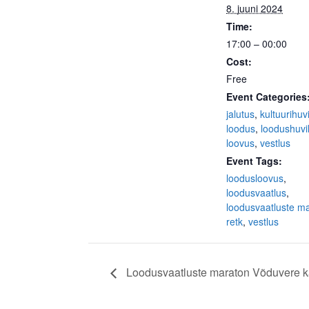
8. juuni 2024
Time:
17:00 – 00:00
Cost:
Free
Event Categories
jalutus
,
kultuurihuvi
loodus
,
loodushuvil
loovus
,
vestlus
Event Tags:
loodusloovus
,
loodusvaatlus
,
loodusvaatluste m
retk
,
vestlus
Loodusvaatluste maraton Võduvere ka