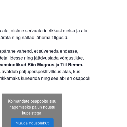
ia, otsime servaalade rikkust metsa ja aia,
ärata ning näitab lähemalt tigusid.
repärane vahend, et süveneda endasse,
 detailidesse ning jäädvustada võrgustikke.
 semiootikud Riin Magnus ja Tiit Remm.
avaldub paljuperspektiivilisus aias, kus
rikkamaks kureerida ning seeläbi eri osapooli
Kolmandate osapoolte sisu
nägemiseks palun nõustu
küpsistega.
Muuda nõusolekut