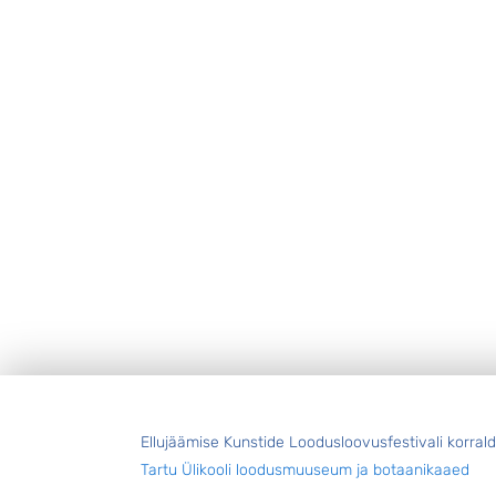
Jalus
Ellujäämise Kunstide Loodusloovusfestivali korral
Tartu Ülikooli loodusmuuseum ja botaanikaaed