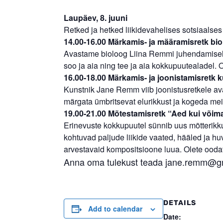
Laupäev, 8. juuni
Retked ja hetked liikidevahelises sotsiaalses
14.00-16.00 Märkamis- ja määramisretk bi
Avastame bioloog Liina Remmi juhendamisel, 
soo ja aia ning tee ja aia kokkupuutealadel. 
16.00-18.00 Märkamis- ja joonistamisretk
Kunstnik Jane Remm viib joonistusretkele a
märgata ümbritsevat elurikkust ja kogeda meie
19.00-21.00 Mõtestamisretk “Aed kui võim
Erinevuste kokkupuutel sünnib uus mõtterikkus
kohtuvad paljude liikide vaated, hääled ja hu
arvestavaid kompositsioone luua. Olete ood
Anna oma tulekust teada jane.remm@g
DETAILS
Add to calendar
Date: