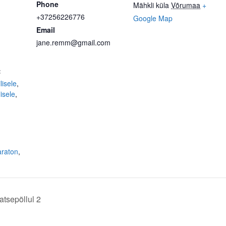
Phone
Mähkli küla
Võrumaa
+
+37256226776
Google Map
Email
jane.remm@gmail.com
:
lisele
,
isele
,
araton
,
tsepõllul 2