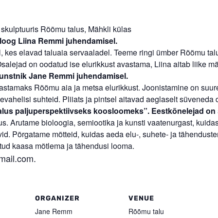
 skulptuuris Rõõmu talus, Mähkli külas
oloog Liina Remmi juhendamisel.
kes elavad taluaia servaaladel. Teeme ringi ümber Rõõmu talu a
Osalejad on oodatud ise elurikkust avastama, Liina aitab liike mä
 kunstnik Jane Remmi juhendamisel.
vastamaks Rõõmu aia ja metsa elurikkust. Joonistamine on suu
vahelisi suhteid. Pliiats ja pintsel aitavad aeglaselt süveneda
alus paljuperspektiivseks koosloomeks”. Eestkõnelejad on
. Arutame bioloogia, semiootika ja kunsti vaatenurgast, kuidas 
vid. Põrgatame mõtteid, kuidas aeda elu-, suhete- ja tähenduste
atud kaasa mõtlema ja tähendusi looma.
mail.com.
ORGANIZER
VENUE
Jane Remm
Rõõmu talu