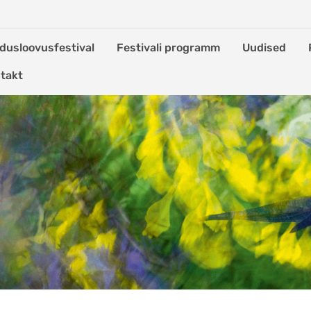
dusloovusfestival
Festivali programm
Uudised
takt