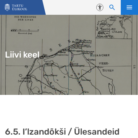
Liigu edasi põhisisu juurde
Juurdepääsetavus
Liivi keel
6.5. I’lzandõkši / Ülesandeid