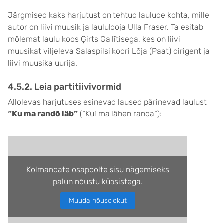
Järgmised kaks harjutust on tehtud laulude kohta, mille
autor on liivi muusik ja laululooja Ulla Fraser. Ta esitab
mõlemat laulu koos Ģirts Gailītisega, kes on liivi
muusikat viljeleva Salaspilsi koori Lōja (Paat) dirigent ja
liivi muusika uurija.
4.5.2. Leia partitiivivormid
Allolevas harjutuses esinevad laused pärinevad laulust
“Ku ma randõ läb”
(“Kui ma lähen randa”):
Kolmandate osapoolte sisu nägemiseks
palun nõustu küpsistega.
Muuda nõusolekut