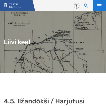
Liigu edasi põhisisu juurde
Juurdepääsetavus
Liivi keel
4.5. Ilžandõkši / Harjutusi